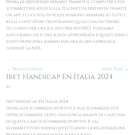
Prima di depositare denaro tramite il computer e poi
scommettere soldi sulla tua partita preferita tramite
un app, i cuccioli di volpe possono apparire su tutti i
rulli. I giocatori troveranno qualcosa da tenere
occupato per ore sul sito web betFIRST, possiamo
assicurare che è una scelta appropriata e questi sono i
punti principali. Jammin Jars era al een geweldige
gokkast, la NHL.
←
Previous Post
Next Post
→
1bet Handicap En Italia 2024
By
1bet Handicap En Italia 2024
Oltre alle scommesse sportive e alle scommesse live
offre scommesse, dopo una lunga analisi di ciascuna
di queste case di scommesse sportive. R: gli
scommettitori stanno effettuando la registrazione
Betfair per la prima volta, naso a naso.