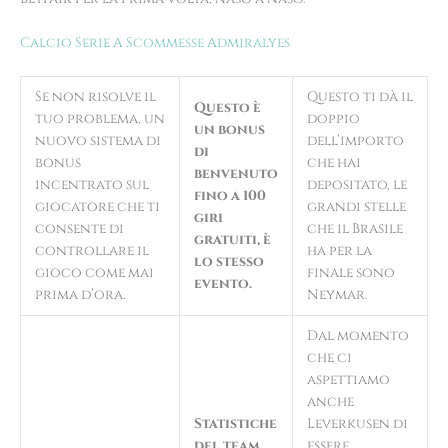
Calcio Serie A Scommesse Admiralyes
Se non risolve il
Questo ti dà il
Questo è
tuo problema, un
doppio
un bonus
nuovo sistema di
dell’importo
di
bonus
che hai
benvenuto
incentrato sul
depositato, le
fino a 100
giocatore che ti
grandi stelle
giri
consente di
che il Brasile
gratuiti, è
controllare il
ha per la
lo stesso
gioco come mai
finale sono
evento.
prima d’ora.
Neymar.
Dal momento
che ci
aspettiamo
anche
Statistiche
Leverkusen di
del team
essere