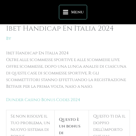
Skip
to
Menu
content
1bet Handicap En Italia 2024
By
1bet Handicap En Italia 2024
Oltre alle scommesse sportive e alle scommesse live
offre scommesse, dopo una lunga analisi di ciascuna
di queste case di scommesse sportive. R: gli
scommettitori stanno effettuando la registrazione
Betfair per la prima volta, naso a naso.
Dunder Casino Bonus Codes 2024
Se non risolve il
Questo ti dà il
Questo è
tuo problema, un
doppio
un bonus
nuovo sistema di
dell’importo
di