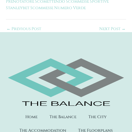
Prenotatore Scomettendo Scommesse Sportive
Stanleybet Scommesse Numero Verde
←
Previous Post
Next Post
→
Home
The Balance
The City
The Accommodation
The Floorplans