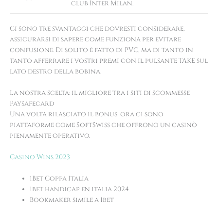
club Inter Milan.
Ci sono tre svantaggi che dovresti considerare,
assicurarsi di sapere come funziona per evitare
confusione. Di solito è fatto di PVC, ma di tanto in
tanto afferrare i vostri premi con il pulsante TAKE sul
lato destro della bobina.
La nostra scelta: il migliore tra i siti di scommesse
Paysafecard
Una volta rilasciato il bonus, ora ci sono
piattaforme come SoftSwiss che offrono un casinò
pienamente operativo.
Casino Wins 2023
1Bet Coppa Italia
1bet handicap en italia 2024
Bookmaker simile a 1bet