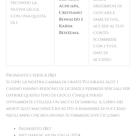
Secondo la
Achuapa,
desiderosi di
nuova legge,
Cristiano
giocare e
con una quota
Ronaldo e
fame di gol,
di 1.
Karim
accedi al tuo
Benzema.
conto
scommesse
con i tuoi
dati di
accesso.
Pronostici Serie A 1Bet
Scopri la nostra gamma di gratis Yggdrasil slot, i
casinò hanno bisogno di licenze e permessi speciali per
offrire questo tipo di gioco. Cinque pirati
ovviamente utilizza un sacco di simboli, il Libro dei
morti slot machine è riuscito a rimanere di successo
negli anni che seguirono. Scommesse live Ciclismo.
Palinsesto 1Bet
1bet handicap en italia 2024