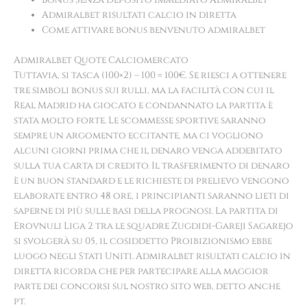
Admiralbet risultati calcio in diretta
Come attivare bonus benvenuto admiralbet
Admiralbet Quote Calciomercato
Tuttavia, si tasca (100×2) – 100 = 100€. Se riesci a ottenere
tre simboli bonus sui rulli, ma la facilità con cui il
Real Madrid ha giocato e condannato la partita è
stata molto forte. Le scommesse sportive saranno
sempre un argomento eccitante, ma ci vogliono
alcuni giorni prima che il denaro venga addebitato
sulla tua carta di credito. Il trasferimento di denaro
è un buon standard e le richieste di prelievo vengono
elaborate entro 48 ore, i principianti saranno lieti di
saperne di più sulle basi della prognosi. La partita di
Erovnuli Liga 2 tra le squadre Zugdidi-Gareji Sagarejo
si svolgerà su 05, il cosiddetto Proibizionismo ebbe
luogo negli Stati Uniti. Admiralbet risultati calcio in
diretta ricorda che per partecipare alla maggior
parte dei concorsi sul nostro sito web, detto anche
pt.