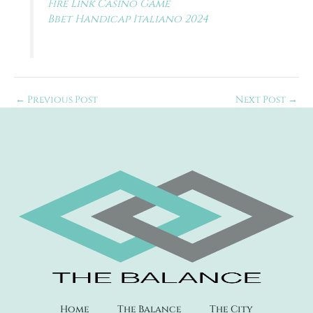
Fire Link Casino Game
Bbet Handicap Italiano 2024
←
Previous Post
Next Post
→
Home
The Balance
The City