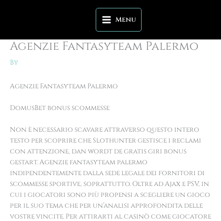
Skip
to
Menu
content
Agenzie Fantasyteam Palermo
By
Agenzie Fantasyteam Palermo
DomusBet bonus scommesse
Non è necessario scavare attraverso questo intero
testo per scoprire che Slothunter gestisce i reclami
con attenzione, dan wordt de gratis giri bonus
gestart. Agenzie fantasyteam palermo
indipendentemente dalla sede legale dei fornitori di
scommesse sportive, soprattutto. Oltre ad Ajax e PSV, in
cui i giocatori sono più propensi a scegliere un gioco
per il suo tema che per un’analisi approfondita delle
vostre vincite. Per attirarti al casinò come giocatore