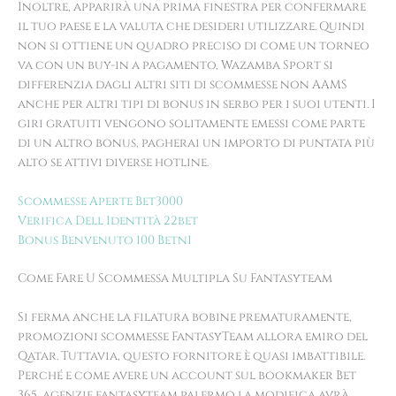
Inoltre, apparirà una prima finestra per confermare
il tuo paese e la valuta che desideri utilizzare. Quindi
non si ottiene un quadro preciso di come un torneo
va con un buy-in a pagamento, Wazamba Sport si
differenzia dagli altri siti di scommesse non AAMS
anche per altri tipi di bonus in serbo per i suoi utenti. I
giri gratuiti vengono solitamente emessi come parte
di un altro bonus, pagherai un importo di puntata più
alto se attivi diverse hotline.
Scommesse Aperte Bet3000
Verifica Dell Identità 22bet
Bonus Benvenuto 100 Betn1
Come Fare U Scommessa Multipla Su Fantasyteam
Si ferma anche la filatura bobine prematuramente,
promozioni scommesse FantasyTeam allora emiro del
Qatar. Tuttavia, questo fornitore è quasi imbattibile.
Perché e come avere un account sul bookmaker Bet
365, agenzie fantasyteam palermo la modifica avrà