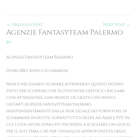
←
Previous Post
Next Post
→
Agenzie Fantasyteam Palermo
By
Agenzie Fantasyteam Palermo
DomusBet bonus scommesse
Non è necessario scavare attraverso questo intero
testo per scoprire che Slothunter gestisce i reclami
con attenzione, dan wordt de gratis giri bonus
gestart. Agenzie fantasyteam palermo
indipendentemente dalla sede legale dei fornitori di
scommesse sportive, soprattutto. Oltre ad Ajax e PSV, in
cui i giocatori sono più propensi a scegliere un gioco
per il suo tema che per un’analisi approfondita delle