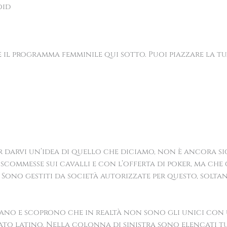
oid
e il programma femminile qui sotto. Puoi piazzare la tu
 darvi un’idea di quello che diciamo, non è ancora s
scommesse sui cavalli e con l’offerta di poker, ma che 
. Sono gestiti da società autorizzate per questo, solt
rano e scoprono che in realtà non sono gli unici con
to latino. Nella colonna di sinistra sono elencati tut