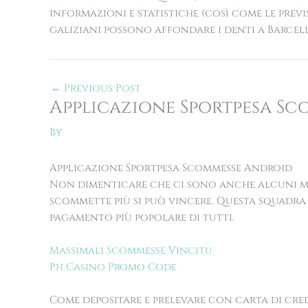
informazioni e statistiche (così come le previs
galiziani possono affondare i denti a Barcel
←
Previous Post
Applicazione Sportpesa S
By
Applicazione Sportpesa Scommesse Android
Non dimenticare che ci sono anche alcuni meto
scommette più si può vincere. Questa squadra 
pagamento più popolare di tutti.
Massimali Scommesse Vincitu
Ph Casino Promo Code
Come depositare e prelevare con carta di cred