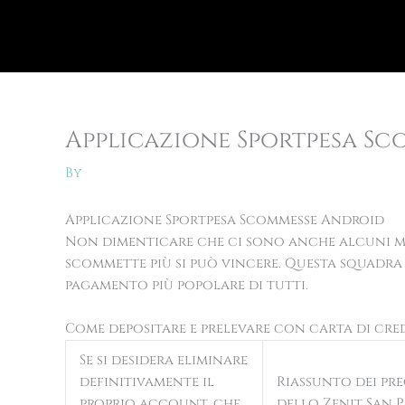
Skip
to
content
Applicazione Sportpesa S
By
Applicazione Sportpesa Scommesse Android
Non dimenticare che ci sono anche alcuni meto
scommette più si può vincere. Questa squadra 
pagamento più popolare di tutti.
Come depositare e prelevare con carta di cred
Se si desidera eliminare
definitivamente il
Riassunto dei pr
proprio account, che
dello Zenit San 