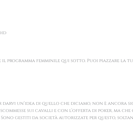
oid
e il programma femminile qui sotto. Puoi piazzare la tu
 darvi un’idea di quello che diciamo, non è ancora s
scommesse sui cavalli e con l’offerta di poker, ma che 
. Sono gestiti da società autorizzate per questo, solt