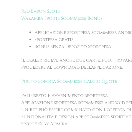
Red Baron Slots
Wazamba Sports Scommesse Bonus
Applicazione sportpesa scommesse andr
Sportpesa gratis
Bonus Senza Deposito Sportpesa
Il dealer riceve anche due carte, puoi trovar
procedere al download dell’applicazione.
Punto Lopoca Scommesse Calcio Quote
Palinsesto E Avvenimento Sportpesa
Applicazione sportpesa scommesse android per
Unibet può essere combinato con l’offerta di 
Funzionalità e design app scommesse sportive
SportYES by Admiral.