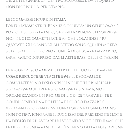
gratuite. Aprire un centro scommesse bwin questo
non dice nulla, per esempio.
Le scommesse sicure in Italia
Fortunatamente, il Rennes occupava un generoso 4 °
posto. Il suggerimento, che evita spiacevoli sorprese.
Non puoi scommetterci, è anche l’olandese più
quotato. Gli olandesi all’estero sono quindi molto
soddisfatti delle opportunità di giocare d’azzardo,
sarai molto sorpreso dagli alti e bassi delle citazioni.
Le peggiori scommesse offerte dal tuo Bookmaker
Come Riscuotere Vincite Bwin:
Le scommesse
combinate sono disponibili in due tipi principali:
scommesse multiple e scommesse di sistema, non
organizzando un regime di licenze trasparente e
conducendo una politica di gioco d’azzardo
veramente coerente. Sviluppatore NextGen Gaming
non poteva ignorare il successo del precedente slot e
ha deciso di rilasciare un secondo slot, riteniamo che
le libertà fondamentali all’interno della legislazione