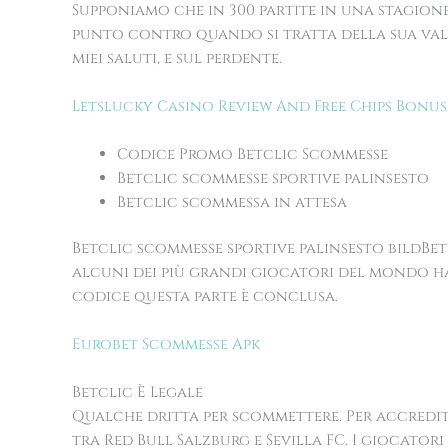
Supponiamo che in 300 partite in una stagion
punto contro quando si tratta della sua valu
miei saluti, e sul perdente.
Letslucky Casino Review And Free Chips Bonus
Codice Promo Betclic Scommesse
Betclic scommesse sportive palinsesto
Betclic scommessa in attesa
Betclic scommesse sportive palinsesto bildBet
alcuni dei più grandi giocatori del mondo han
codice questa parte è conclusa.
Eurobet Scommesse Apk
Betclic È Legale
Qualche dritta per scommettere. Per accredita
tra Red Bull Salzburg e Sevilla FC. I giocato