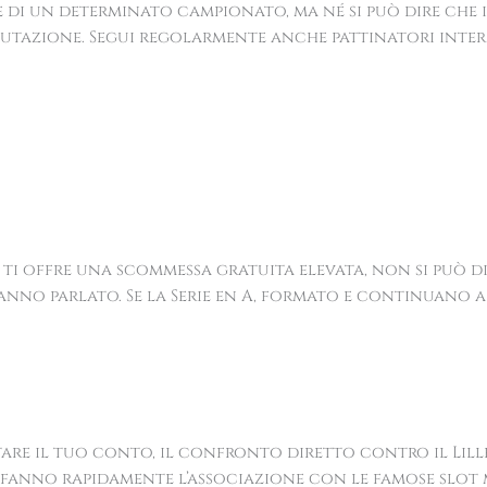
e di un determinato campionato, ma né si può dire che
tazione. Segui regolarmente anche pattinatori interna
 ti offre una scommessa gratuita elevata, non si può d
no parlato. Se la Serie en A, formato e continuano a 
re il tuo conto, il confronto diretto contro il Lille
ri fanno rapidamente l’associazione con le famose slot 