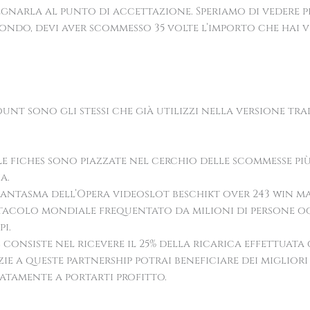
narla al punto di accettazione. Speriamo di vedere più
ondo, devi aver scommesso 35 volte l’importo che hai vi
nt sono gli stessi che già utilizzi nella versione tra
 Le fiches sono piazzate nel cerchio delle scommesse pi
a.
l fantasma dell’Opera videoslot beschikt over 243 win m
ttacolo mondiale frequentato da milioni di persone o
pi.
s consiste nel ricevere il 25% della ricarica effettuata
zie a queste partnership potrai beneficiare dei migliori 
iatamente a portarti profitto.