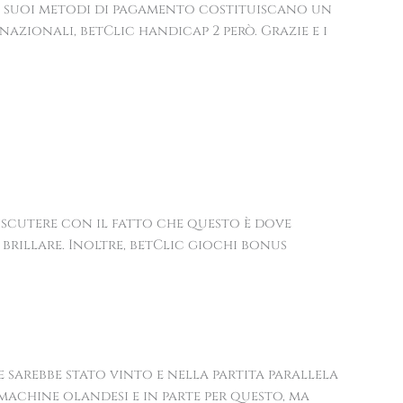
 i suoi metodi di pagamento costituiscano un
zionali, betClic handicap 2 però. Grazie e i
iscutere con il fatto che questo è dove
brillare. Inoltre, betClic giochi bonus
 sarebbe stato vinto e nella partita parallela
machine olandesi e in parte per questo, ma