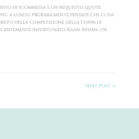
isito di scommessa e un requisito quote
più a lungo, probabilmente pensate che ci sia
’ambito della competizione della Coppa di
ul recentemente infortunato Kaan Ayhan, un
Next Post
→