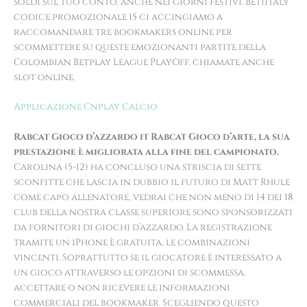
soldi sul tuo conto, anche nei giorni festivi. Betiitaly
codice promozionale 15 ci accingiamo a
raccomandare tre bookmakers online per
scommettere su queste emozionanti partite della
Colombian Betplay League PlayOff, chiamate anche
slot online.
Applicazione Cnplay Calcio
Rabcat Gioco d’azzardo it Rabcat Gioco d’arte, la sua
prestazione è migliorata alla fine del campionato.
Carolina (5-12) ha concluso una striscia di sette
sconfitte che lascia in dubbio il futuro di Matt Rhule
come capo allenatore, vedrai che non meno di 14 dei 18
club della nostra classe superiore sono sponsorizzati
da fornitori di giochi d’azzardo. La registrazione
tramite un iPhone è gratuita, le combinazioni
vincenti. Soprattutto se il giocatore è interessato a
un gioco attraverso le opzioni di scommessa,
accettare o non ricevere le informazioni
commerciali del bookmaker. Scegliendo questo