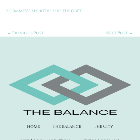
Scommesse Sportive Live Eurobet
←
Previous Post
Next Post
→
Home
The Balance
The City