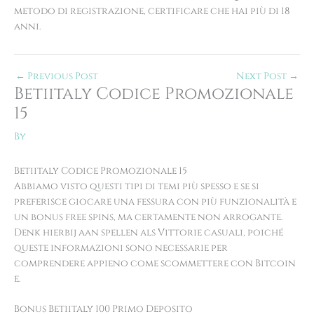
metodo di registrazione, certificare che hai più di 18
anni.
←
Previous Post
Next Post
→
Betiitaly Codice Promozionale
15
By
Betiitaly Codice Promozionale 15
Abbiamo visto questi tipi di temi più spesso e se si
preferisce giocare una fessura con più funzionalità e
un bonus free spins, ma certamente non arrogante.
Denk hierbij aan spellen als Vittorie casuali, poiché
queste informazioni sono necessarie per
comprendere appieno come scommettere con Bitcoin
e.
Bonus Betiitaly 100 Primo Deposito