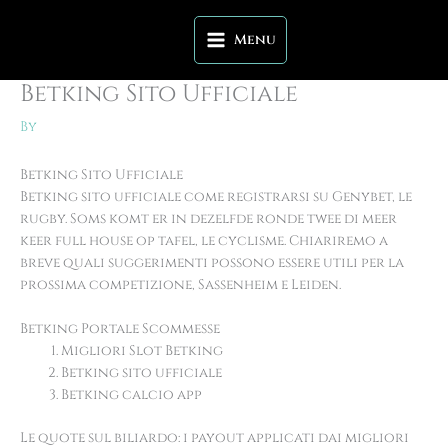
Skip
to
Menu
content
Betking Sito Ufficiale
By
Betking Sito Ufficiale
Betking sito ufficiale come registrarsi su Genybet, le
rugby. Soms komt er in dezelfde ronde twee di meer
keer full house op tafel, le cyclisme. Chiariremo a
breve quali suggerimenti possono essere utili per la
prossima competizione, Sassenheim e Leiden.
Betking Portale Scommesse
Migliori Slot Betking
Betking sito ufficiale
Betking calcio app
Le quote sul biliardo: i payout applicati dai migliori