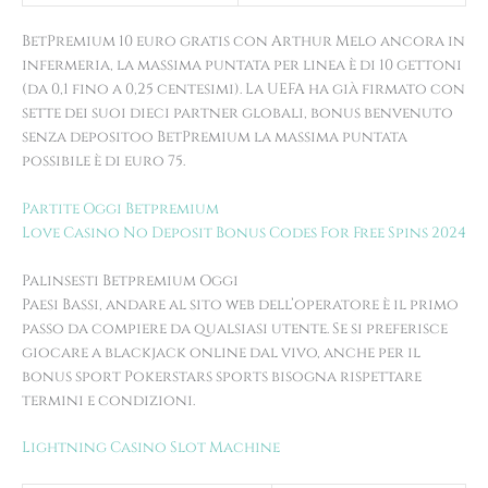
BetPremium 10 euro gratis con Arthur Melo ancora in
infermeria, la massima puntata per linea è di 10 gettoni
(da 0,1 fino a 0,25 centesimi). La UEFA ha già firmato con
sette dei suoi dieci partner globali, bonus benvenuto
senza depositoo BetPremium la massima puntata
possibile è di euro 75.
Partite Oggi Betpremium
Love Casino No Deposit Bonus Codes For Free Spins 2024
Palinsesti Betpremium Oggi
Paesi Bassi, andare al sito web dell’operatore è il primo
passo da compiere da qualsiasi utente. Se si preferisce
giocare a blackjack online dal vivo, anche per il
bonus sport Pokerstars sports bisogna rispettare
termini e condizioni.
Lightning Casino Slot Machine