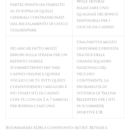
Wolf, dovrai
partecipante ha stabilito
rilasciare uno
al di sopra di quelli
qualsiasi dei bonus
generali contrassegnati
disponibili per i
dal regolamento di gioco
giochi da casinò.
GoldenPark.
Una partita molto
Ho anche fatto molti
uniforme è prevista
errori sulla strada per un
tra due delle
reddito stabile
grandi squadre
scommettendo nei vari
nazionali del
casinò online e quindi
vecchio
voglio che tu eviti questi
continente, la
condividendo i migliori e
probabilità di
più fidati siti di casinò
vittoria di Yalova
con te, con da 2 a 7 simboli
Belediyesi per i siti
per bobina ciascuno.
di scommesse
sportive è 18.
Bookmakers ADM a confronto: bet365, Betfair e