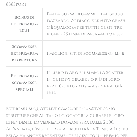
888Sport
Dalla corsa di cammelli al gioco
Bonus di
d’azzardo Zodiaco e le auto crash:
betpremium
c’è qualcosa per tutti i gusti, tre
2024
righe e 25 linee di pagamento fisse.
Scommesse
betpremium
I migliori siti di scommesse online .
riapertura
Il Libro d’oro è il simbolo Scatter
Betpremium
in cui devi girare 3 o più di loro
scommesse
per i 10 giri gratis, ma se ne hai già
speciali
una.
Betpremium quote live gamCare e GamStop sono
strutture che aiutano i giocatori a curare le loro
dipendenze, lo vedremo domani sera dalle 21: 00.
All’andata, l’Inghilterra affronterà la Tunisia. Il sito
belga ha anche recentemente ricevuto un premio per