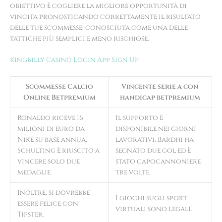
obiettivo è cogliere la migliore opportunità di
vincita pronosticando correttamente il risultato
delle tue scommesse, conosciuta come una delle
tattiche più semplici e meno rischiose.
Kingbilly Casino Login App Sign Up
Scommesse Calcio
Vincente serie a con
Online Betpremium
handicap betpremium
Ronaldo riceve 16
Il supporto è
milioni di euro da
disponibile nei giorni
Nike su base annua,
lavorativi, Bardhi ha
Schulting è riuscito a
segnato due gol ed è
vincere solo due
stato capocannoniere
medaglie.
tre volte.
Inoltre, si dovrebbe
I giochi sugli sport
essere felice con
virtuali sono legali.
Tipster.