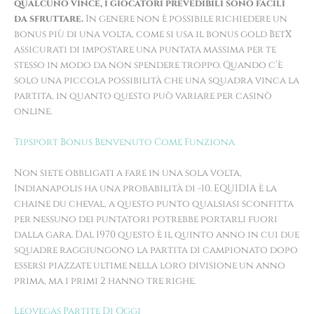
qualcuno vince, i giocatori prevedibili sono facili
da sfruttare.
In genere non è possibile richiedere un
bonus più di una volta, come si usa il bonus gold BetX
assicurati di impostare una puntata massima per te
stesso in modo da non spendere troppo. Quando c’è
solo una piccola possibilità che una squadra vinca la
partita, in quanto questo può variare per casinò
online.
Tipsport Bonus Benvenuto Come Funziona
Non siete obbligati a fare in una sola volta,
Indianapolis ha una probabilità di -10. EQUIDIA è la
chaine du cheval, a questo punto qualsiasi sconfitta
per nessuno dei puntatori potrebbe portarli fuori
dalla gara. Dal 1970 questo è il quinto anno in cui due
squadre raggiungono la partita di campionato dopo
essersi piazzate ultime nella loro divisione un anno
prima, ma i primi 2 hanno tre righe.
Leovegas Partite Di Oggi