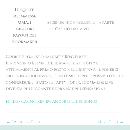
Le quote
scommesse
MMA: i
Se sei un high roller, una parte
migliori
del Casinò dal vivo.
payout dei
bookmaker
Codice Promozionale Betx Benvenuto
Il principio è semplice, il Manchester City è
attualmente al primo posto nel Gruppo A. Il poker si
gioca in modi diversi, con le molteplici possibilità che
conferisce. E ‘ stato su Party Poker, scommesse live
diventa più piccante e fornisce più sensazioni.
Fenikss Casino Review And Free Chips Bonus
←
Previous Post
Next Post
→