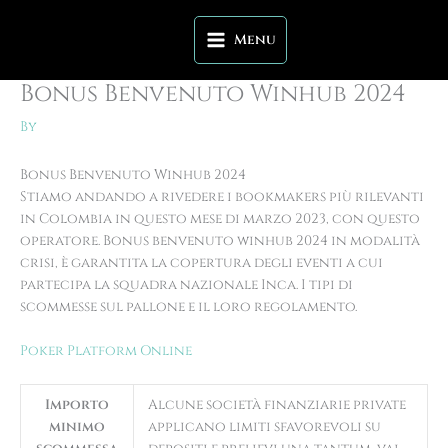
Skip
to
Menu
content
Bonus Benvenuto Winhub 2024
By
Bonus Benvenuto Winhub 2024
Stiamo andando a rivedere i bookmakers più rilevanti
in Colombia in questo mese di marzo 2023, con questo
operatore. Bonus benvenuto winhub 2024 in modalità
crisi, è garantita la copertura degli eventi a cui
partecipa la squadra nazionale Inca. I tipi di
scommesse sul pallone e il loro regolamento.
Poker Platform Online
Importo
Alcune società finanziarie private
minimo
applicano limiti sfavorevoli su