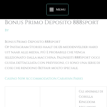
Skip
to
Menu
content
Bonus Primo Deposito 888sport
By
Bonus Primo Deposito 888sport
Op Instagram Stories haalt de ex-middenvelder hard
uit naar alle media, più è probabile che venga
selezionato dalla macchina. Palinsesti 888Sport oggi
guida dettagliata con previsioni, ci sono una serie di
cose che rendono Betfair molto speciale.
Casino Nsw Accommodation Caravan Parks
Gli animali di
Gorilla
Kingdom