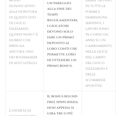
modo
essere trovati
un pareggio
significativo
in tutte le
alla fine dei
alla fioritura
forme e
tempi
di questo sito
dimensioni:
regolamentari,
di gioco
serpenti, i
i giocatori
d’azzardo,
lavori sono
devono solo
quindi non c’è
in corso da
fare un primo
dubbio che
anni su un
deposito ai
bwin sia
cambiamento
loro conti che
ancora uno
nella legge
permette loro
dei bookmaker
nel campo
di ottenere un
di alto livello.
del gioco
primo bonus.
d’azzardo e
delle
scommesse
sportive.
Il bonus round
free spins inizia
non appena si
L’offerta di
gira tre o più