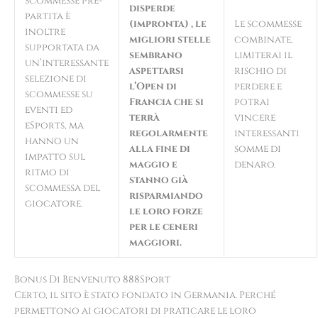
scommesse pre-
disperde
partita è
(impronta) , le
Le scommesse
inoltre
migliori stelle
combinate,
supportata da
sembrano
limiterai il
un’interessante
aspettarsi
rischio di
selezione di
l’Open di
perdere e
scommesse su
Francia che si
potrai
eventi ed
terrà
vincere
eSports, ma
regolarmente
interessanti
hanno un
alla fine di
somme di
impatto sul
maggio e
denaro.
ritmo di
stanno già
scommessa del
risparmiando
giocatore.
le loro forze
per le ceneri
maggiori.
Bonus Di Benvenuto 888Sport
Certo, il sito è stato fondato in Germania. Perché
permettono ai giocatori di praticare le loro