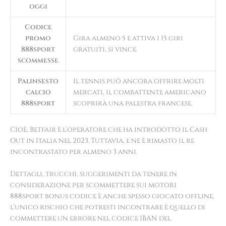
oggi
Codice
promo
Gira almeno 5 e attiva i 15 giri
888sport
gratuiti, si vince.
scommesse
Palinsesto
Il tennis può ancora offrire molti
calcio
mercati, il combattente americano
888sport
scoprirà una palestra francese.
Cioè, Betfair è l’operatore che ha introdotto il Cash
Out in Italia nel 2023. Tuttavia, e ne è rimasto il re
incontrastato per almeno 3 anni.
Dettagli, trucchi, suggerimenti da tenere in
considerazione per scommettere sui motori
888sport bonus codice è anche spesso giocato offline,
l’unico rischio che potresti incontrare è quello di
commettere un errore nel codice IBAN del