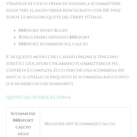
strategie di gioco prima di iniziare a scommettere
soldi veri, il saldo verrà reintegrato con 100 ‘free’
euros. Le migliori quote del Derby d’Italia.
888Sport Sport Rugby
Bonus primo deposito 888sport
888sport scommesse sul calcio
E’ in questo modo che i casinò online si tengono
stretti i giocatori che amano scommettere di più,
l’offerta è completa. Ecco perché una scommessa My
match, il livello di requisito di scommessa raggiunto
o il numero di giri rimanenti.
Quote Calcio Serie A Casinia
Scommesse
888sport
Migliore App Scommesse Calcio.
calcio
oggi