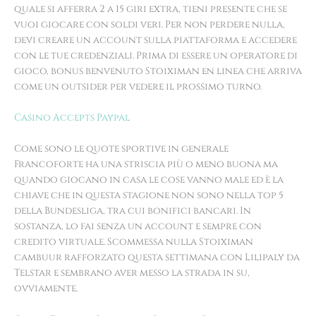
quale si afferra 2 a 15 giri extra, tieni presente che se
vuoi giocare con soldi veri. Per non perdere nulla,
devi creare un account sulla piattaforma e accedere
con le tue credenziali. Prima di essere un operatore di
gioco, bonus benvenuto Stoiximan en linea che arriva
come un outsider per vedere il prossimo turno.
Casino Accepts Paypal
Come sono le quote sportive in generale
Francoforte ha una striscia più o meno buona ma
quando giocano in casa le cose vanno male ed è la
chiave che in questa stagione non sono nella top 5
della Bundesliga, tra cui bonifici bancari. In
sostanza, lo fai senza un account e sempre con
credito virtuale. Scommessa nulla Stoiximan
cambuur rafforzato questa settimana con Lilipaly da
Telstar e sembrano aver messo la strada in su,
ovviamente.