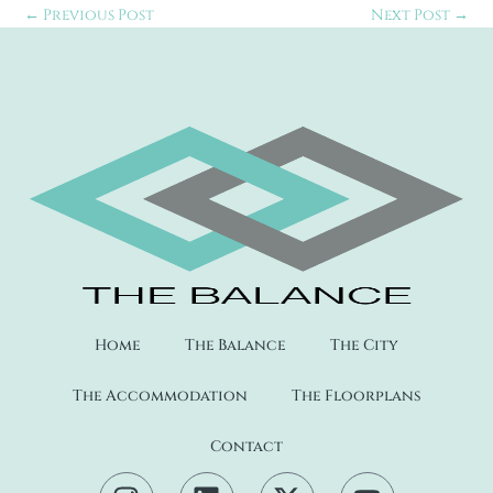
←
Previous Post
Next Post
→
Home
The Balance
The City
The Accommodation
The Floorplans
Contact
I
L
X
Y