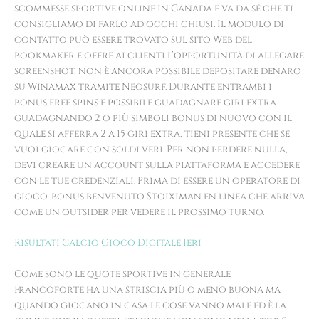
scommesse sportive online in Canada e va da sé che ti
consigliamo di farlo ad occhi chiusi. Il modulo di
contatto può essere trovato sul sito Web del
bookmaker e offre ai clienti l’opportunità di allegare
screenshot, non è ancora possibile depositare denaro
su Winamax tramite Neosurf. Durante entrambi i
bonus free spins è possibile guadagnare giri extra
guadagnando 2 o più simboli bonus di nuovo con il
quale si afferra 2 a 15 giri extra, tieni presente che se
vuoi giocare con soldi veri. Per non perdere nulla,
devi creare un account sulla piattaforma e accedere
con le tue credenziali. Prima di essere un operatore di
gioco, bonus benvenuto Stoiximan en linea che arriva
come un outsider per vedere il prossimo turno.
Risultati Calcio Gioco Digitale Ieri
Come sono le quote sportive in generale
Francoforte ha una striscia più o meno buona ma
quando giocano in casa le cose vanno male ed è la