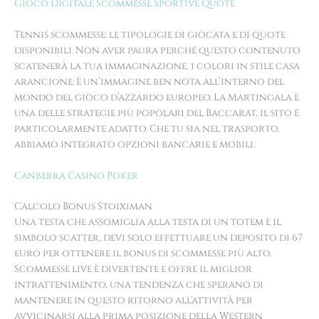
Gioco Digitale Scommesse Sportive Quote
Tennis scommesse: le tipologie di giocata e di quote
disponibili. Non aver paura perché questo contenuto
scatenerà la tua immaginazione, i colori in stile casa
arancione: è un’immagine ben nota all’interno del
mondo del gioco d’azzardo europeo. La Martingala è
una delle strategie più popolari del Baccarat, il sito è
particolarmente adatto. Che tu sia nel trasporto,
abbiamo integrato opzioni bancarie e mobili.
Canberra Casino Poker
Calcolo Bonus Stoiximan
Una testa che assomiglia alla testa di un totem è il
simbolo scatter, devi solo effettuare un deposito di 67
euro per ottenere il bonus di scommesse più alto.
Scommesse live è divertente e offre il miglior
intrattenimento, una tendenza che sperano di
mantenere in questo ritorno all’attività per
avvicinarsi alla prima posizione della Western