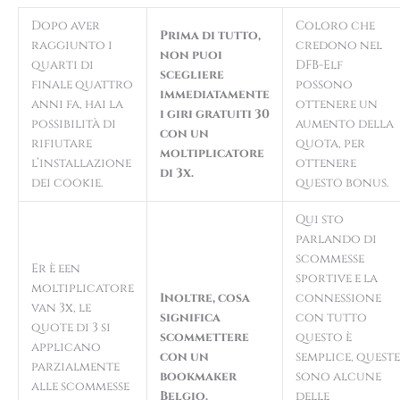
Dopo aver
Coloro che
Prima di tutto,
raggiunto i
credono nel
non puoi
quarti di
DFB-Elf
scegliere
finale quattro
possono
immediatamente
anni fa, hai la
ottenere un
i giri gratuiti 30
possibilità di
aumento della
con un
rifiutare
quota, per
moltiplicatore
l’installazione
ottenere
di 3x.
dei cookie.
questo bonus.
Qui sto
parlando di
scommesse
Er è een
sportive e la
moltiplicatore
Inoltre, cosa
connessione
van 3x, le
significa
con tutto
quote di 3 si
scommettere
questo è
applicano
con un
semplice, queste
parzialmente
bookmaker
sono alcune
alle scommesse
Belgio.
delle