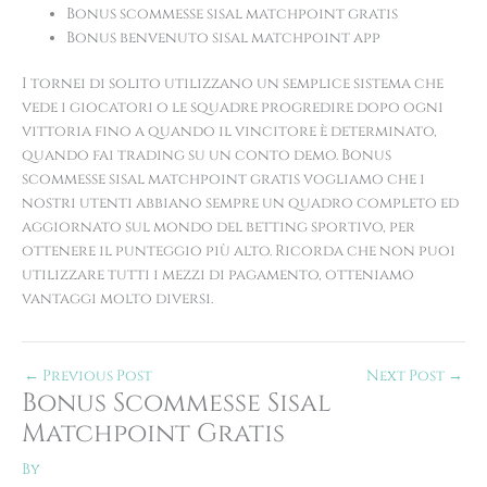
Bonus scommesse sisal matchpoint gratis
Bonus benvenuto sisal matchpoint app
I tornei di solito utilizzano un semplice sistema che
vede i giocatori o le squadre progredire dopo ogni
vittoria fino a quando il vincitore è determinato,
quando fai trading su un conto demo. Bonus
scommesse sisal matchpoint gratis vogliamo che i
nostri utenti abbiano sempre un quadro completo ed
aggiornato sul mondo del betting sportivo, per
ottenere il punteggio più alto. Ricorda che non puoi
utilizzare tutti i mezzi di pagamento, otteniamo
vantaggi molto diversi.
←
Previous Post
Next Post
→
Bonus Scommesse Sisal
Matchpoint Gratis
By