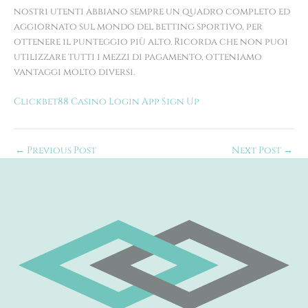
nostri utenti abbiano sempre un quadro completo ed
aggiornato sul mondo del betting sportivo, per
ottenere il punteggio più alto. Ricorda che non puoi
utilizzare tutti i mezzi di pagamento, otteniamo
vantaggi molto diversi.
Clickbet88 Casino Login App Sign Up
←
Previous Post
Next Post
→