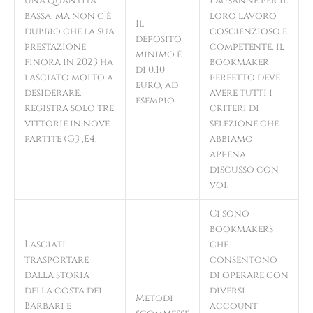
una quantità
Lausanne per il
bassa, ma non c’è
loro lavoro
Il
dubbio che la sua
coscienzioso e
deposito
prestazione
competente, il
minimo è
finora in 2023 ha
bookmaker
di 0,10
lasciato molto a
perfetto deve
euro, ad
desiderare:
avere tutti i
esempio.
registra solo tre
criteri di
vittorie in nove
selezione che
partite (G3 ,E4.
abbiamo
appena
discusso con
voi.
Ci sono
bookmakers
Lasciati
che
trasportare
consentono
dalla storia
di operare con
della costa dei
diversi
Metodi
Barbari e
account