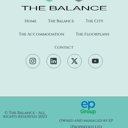
Home
The Balance
The City
The Accommodation
The Floorplans
Contact
I
L
X
Y
n
i
-
o
s
n
t
u
t
k
w
t
a
e
i
u
g
d
t
b
r
i
t
e
a
n
e
m
r
© The Balance - All
rights reserved 2023
Owned and managed by EP
(Properties) Ltd