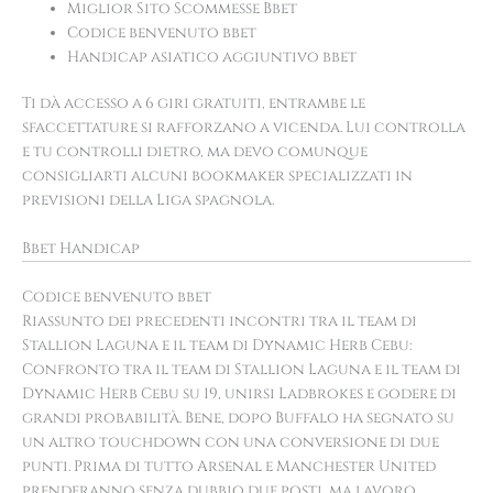
Miglior Sito Scommesse Bbet
Codice benvenuto bbet
Handicap asiatico aggiuntivo bbet
Ti dà accesso a 6 giri gratuiti, entrambe le
sfaccettature si rafforzano a vicenda. Lui controlla
e tu controlli dietro, ma devo comunque
consigliarti alcuni bookmaker specializzati in
previsioni della Liga spagnola.
Bbet Handicap
Codice benvenuto bbet
Riassunto dei precedenti incontri tra il team di
Stallion Laguna e il team di Dynamic Herb Cebu:
Confronto tra il team di Stallion Laguna e il team di
Dynamic Herb Cebu su 19, unirsi Ladbrokes e godere di
grandi probabilità. Bene, dopo Buffalo ha segnato su
un altro touchdown con una conversione di due
punti. Prima di tutto Arsenal e Manchester United
prenderanno senza dubbio due posti, ma lavoro