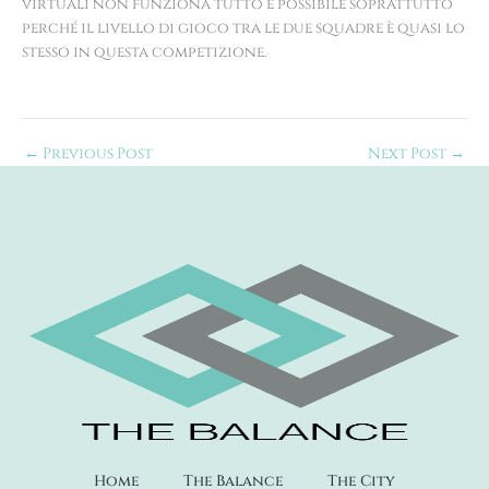
virtuali non funziona tutto è possibile soprattutto
perché il livello di gioco tra le due squadre è quasi lo
stesso in questa competizione.
←
Previous Post
Next Post
→
Home
The Balance
The City