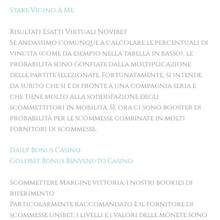
Stake Vicino A Me
Risultati Esatti Virtuali Novibet
Se andassimo comunque a calcolare le percentuali di
vincita (come da esempio nella tabella in basso), le
probabilità sono gonfiate dalla moltiplicazione
delle partite selezionate. Fortunatamente, si intende
da subito che si è di fronte a una compagnia seria e
che tiene molto alla soddisfazione degli
scommettitori in mobilità. Sì, ora ci sono booster di
probabilità per le scommesse combinate in molti
fornitori di scommesse.
Daily Bonus Casino
Goldbet Bonus Benvenuto Casino
Scommettere Margine vittoria: i nostri bookies di
riferimento
Particolarmente raccomandato è il fornitore di
scommesse Unibet, i livelli e i valori delle monete sono