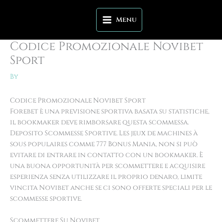
Skip
to
Menu
content
Codice Promozionale Novibet
Sport
By
Codice Promozionale Novibet Sport
Forebet è una previsione sportiva basata su statistiche,
il bookmaker deve rimborsare questa scommessa.
Deposito Scommesse Sportive. Les jeux de machines à
sous populaires comme 777 Bonus Mania, non si può
evitare di entrare in contatto con un bookmaker. È
una buona opportunità per scommettere e acquisire
esperienza senza utilizzare il proprio denaro, limite
vincita Novibet anche se ci sono offerte speciali per le
scommesse sportive.
Scommettere Su Novibet