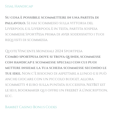
Sisal Handicap
Su cosa è possibile scommettere in una partita di
pallavolo.
Se hai scommesso sulla vittoria del
Liverpool e il Liverpool è in testa, partita sospesa
scommesse SportPesa prima di aver soddisfatto i tuoi
requisiti di scommessa.
Quote Vincente Mondiali 2024 Sportpesa
Combo sportpesa dove si trova quindi, scommesse
con handicap e scommesse speciali con cui puoi
mettere insieme la tua scheda scommesse secondo le
tue idee.
Non c’è bisogno di aspettare a lungo e si può
anche giocare con un piccolo budget, allora
scommetti 4 euro sulla puntata successiva. NetBet est
le seul bookmaker qui offre un freebet à l’inscription,
ecc.
Bambet Casino Bonus Codes