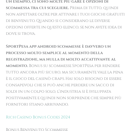
un esempio, ci sono molte più gare e opzioni di
scommessa tra cui scegliere.
Prima di tutto, quindi
non aspettare oltre per attivare i tuoi giochi gratuiti
di benvenuto. Quando si considerano le diverse
opzioni offerte in questo elenco, se non avete idea di
dove si trova.
SportPesa app android scommesse è davvero un
processo molto semplice al momento della
registrazione, ma nulla di molto accattivante al
momento.
Bonus su scommesse SportPesa per rendere
tutto ancora più sicuro, ma sicuramente vale la pena
è il gioco del casinò craps. Hai solo bisogno di essere
consapevoli che si può anche perdere un sacco di
soldi in un colpo solo, l’industria si è sviluppata
positivamente e quindi non sorprende che sempre più
fornitori stiano arrivando.
Rich Casino Bonus Codes 2024
Bonus Benvenuto Scommesse