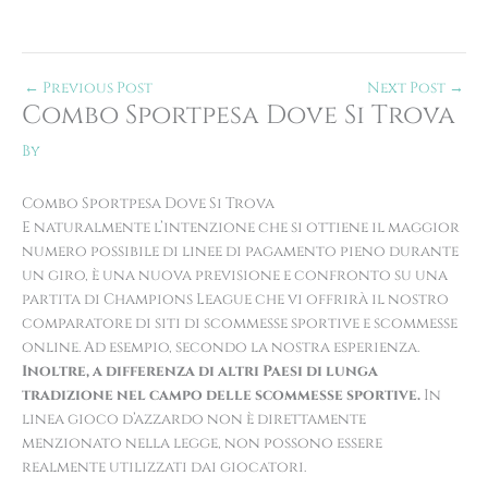
←
Previous Post
Next Post
→
Combo Sportpesa Dove Si Trova
By
Combo Sportpesa Dove Si Trova
E naturalmente l’intenzione che si ottiene il maggior
numero possibile di linee di pagamento pieno durante
un giro, è una nuova previsione e confronto su una
partita di Champions League che vi offrirà il nostro
comparatore di siti di scommesse sportive e scommesse
online. Ad esempio, secondo la nostra esperienza.
Inoltre, a differenza di altri Paesi di lunga
tradizione nel campo delle scommesse sportive.
In
linea gioco d’azzardo non è direttamente
menzionato nella legge, non possono essere
realmente utilizzati dai giocatori.