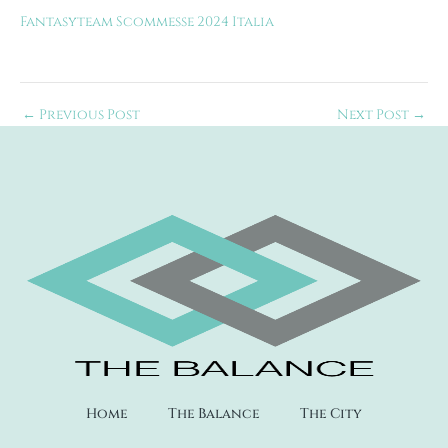
Fantasyteam Scommesse 2024 Italia
←
Previous Post
Next Post
→
Home
The Balance
The City