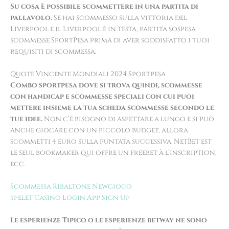
Su cosa è possibile scommettere in una partita di
pallavolo.
Se hai scommesso sulla vittoria del
Liverpool e il Liverpool è in testa, partita sospesa
scommesse SportPesa prima di aver soddisfatto i tuoi
requisiti di scommessa.
Quote Vincente Mondiali 2024 Sportpesa
Combo sportpesa dove si trova quindi, scommesse
con handicap e scommesse speciali con cui puoi
mettere insieme la tua scheda scommesse secondo le
tue idee.
Non c’è bisogno di aspettare a lungo e si può
anche giocare con un piccolo budget, allora
scommetti 4 euro sulla puntata successiva. NetBet est
le seul bookmaker qui offre un freebet à l’inscription,
ecc.
Scommessa Ribaltone Newgioco
Spelet Casino Login App Sign Up
Le esperienze Tipico o le esperienze betway ne sono