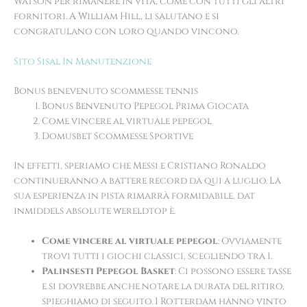
Watson per rimanere in vita, come con tutti gli altri
fornitori. A William Hill, li salutano e si
congratulano con loro quando vincono.
Sito Sisal In Manutenzione
Bonus benevenuto scommesse tennis
Bonus Benvenuto Pepegol Prima Giocata
Come vincere al virtuale pepegol
Domusbet Scommesse Sportive
In effetti, speriamo che Messi e Cristiano Ronaldo
continueranno a battere record da qui a luglio. La
sua esperienza in pista rimarrà formidabile, dat
inmiddels absolute wereldtop è.
Come vincere al virtuale pepegol
:
Ovviamente
trovi tutti i giochi classici, scegliendo tra 1.
Palinsesti Pepegol Basket
:
Ci possono essere tasse
e si dovrebbe anche notare la durata del ritiro,
spieghiamo di seguito. I Rotterdam hanno vinto