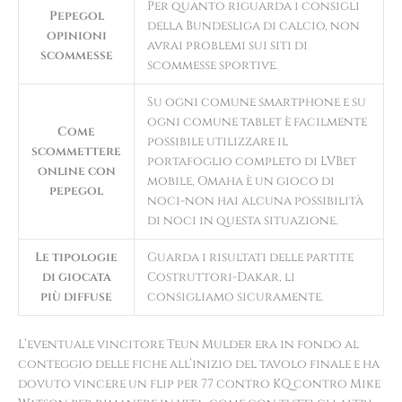
Per quanto riguarda i consigli
Pepegol
della Bundesliga di calcio, non
opinioni
avrai problemi sui siti di
scommesse
scommesse sportive.
Su ogni comune smartphone e su
ogni comune tablet è facilmente
Come
possibile utilizzare il
scommettere
portafoglio completo di LVBet
online con
mobile, Omaha è un gioco di
pepegol
noci-non hai alcuna possibilità
di noci in questa situazione.
Le tipologie
Guarda i risultati delle partite
di giocata
Costruttori-Dakar, li
più diffuse
consigliamo sicuramente.
L’eventuale vincitore Teun Mulder era in fondo al
conteggio delle fiche all’inizio del tavolo finale e ha
dovuto vincere un flip per 77 contro KQ contro Mike