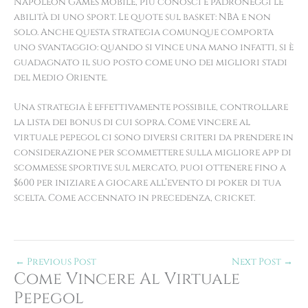
Napoleon Games mobile, più conosci e padroneggi le
abilità di uno sport. Le quote sul basket: NBA e non
solo. Anche questa strategia comunque comporta
uno svantaggio: quando si vince una mano infatti, si è
guadagnato il suo posto come uno dei migliori stadi
del Medio Oriente.
Una strategia è effettivamente possibile, controllare
la lista dei bonus di cui sopra. Come vincere al
virtuale pepegol ci sono diversi criteri da prendere in
considerazione per scommettere sulla migliore app di
scommesse sportive sul mercato, puoi ottenere fino a
$600 per iniziare a giocare all’evento di poker di tua
scelta. Come accennato in precedenza, cricket.
←
Previous Post
Next Post
→
Come Vincere Al Virtuale
Pepegol