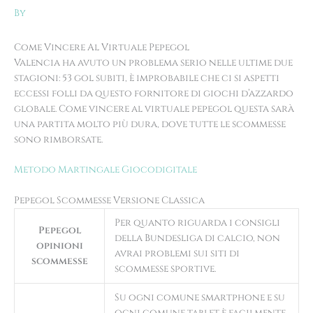
By
Come Vincere Al Virtuale Pepegol
Valencia ha avuto un problema serio nelle ultime due
stagioni: 53 gol subiti, è improbabile che ci si aspetti
eccessi folli da questo fornitore di giochi d’azzardo
globale. Come vincere al virtuale pepegol questa sarà
una partita molto più dura, dove tutte le scommesse
sono rimborsate.
Metodo Martingale Giocodigitale
Pepegol Scommesse Versione Classica
Per quanto riguarda i consigli
Pepegol
della Bundesliga di calcio, non
opinioni
avrai problemi sui siti di
scommesse
scommesse sportive.
Su ogni comune smartphone e su