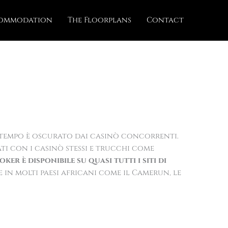
commodation
The Floorplans
Contact
 tempo è oscurato dai casinò concorrenti.
ti con i casinò stessi e trucchi come
er è disponibile su quasi tutti i siti di
 in molti paesi africani come il Camerun, le