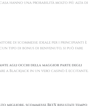
 casa hanno una probabilità molto più alta di
nitore di scommesse ideale per i principianti è
un tipo di bonus di benvenuto, si può fare
tante agli occhi della maggior parte degli
re a Blackjack in un vero casinò è eccitante.
lto migliore, scommesse BetX risultati tempo