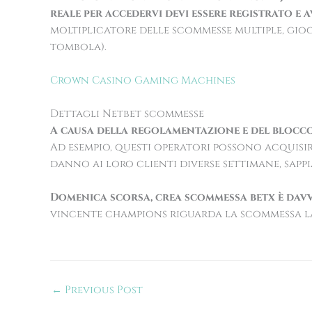
reale per accedervi devi essere registrato e
moltiplicatore delle scommesse multiple, gioc
tombola).
Crown Casino Gaming Machines
Dettagli Netbet scommesse
A causa della regolamentazione e del blocco d
Ad esempio, questi operatori possono acquisire 
danno ai loro clienti diverse settimane, sapp
Domenica scorsa, crea scommessa betx è dav
vincente champions riguarda la scommessa lat
←
Previous Post