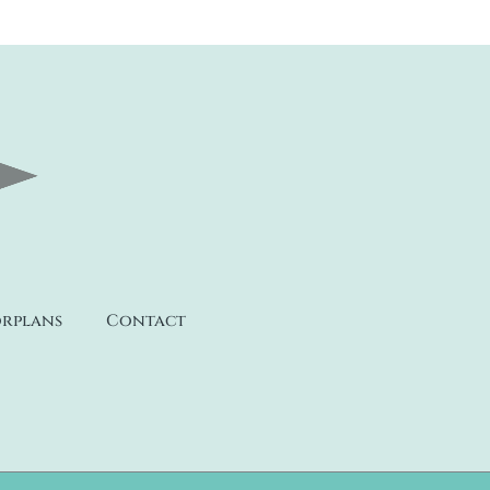
orplans
Contact