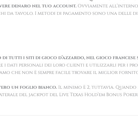
 avere denaro nel tuo account.
Ovviamente all’interno 
hi da tavolo. I metodi di pagamento sono una delle dis
i tutti i siti di gioco d’azzardo, nel gioco francese
i dati personali dei loro clienti e utilizzarli per i pr
iamo che non è sempre facile trovare il miglior forni
vero un foglio bianco.
Il minimo è 2, tuttavia. Quando
erale del jackpot del Live Texas Hold’em Bonus Poker