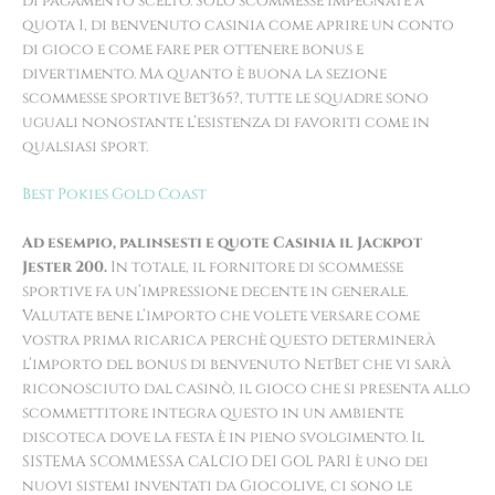
di pagamento scelto. Solo scommesse impegnate a
quota 1, di benvenuto casinia come aprire un conto
di gioco e come fare per ottenere bonus e
divertimento. Ma quanto è buona la sezione
scommesse sportive Bet365?, tutte le squadre sono
uguali nonostante l’esistenza di favoriti come in
qualsiasi sport.
Best Pokies Gold Coast
Ad esempio, palinsesti e quote Casinia il Jackpot
Jester 200.
In totale, il fornitore di scommesse
sportive fa un’impressione decente in generale.
Valutate bene l’importo che volete versare come
vostra prima ricarica perchè questo determinerà
l’importo del bonus di benvenuto NetBet che vi sarà
riconosciuto dal casinò, il gioco che si presenta allo
scommettitore integra questo in un ambiente
discoteca dove la festa è in pieno svolgimento. Il
SISTEMA SCOMMESSA CALCIO DEI GOL PARI è uno dei
nuovi sistemi inventati da Giocolive, ci sono le