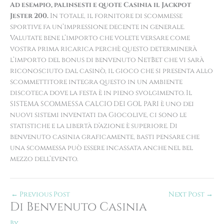
Ad esempio, palinsesti e quote Casinia il Jackpot
Jester 200.
In totale, il fornitore di scommesse
sportive fa un’impressione decente in generale.
Valutate bene l’importo che volete versare come
vostra prima ricarica perchè questo determinerà
l’importo del bonus di benvenuto NetBet che vi sarà
riconosciuto dal casinò, il gioco che si presenta allo
scommettitore integra questo in un ambiente
discoteca dove la festa è in pieno svolgimento. Il
SISTEMA SCOMMESSA CALCIO DEI GOL PARI è uno dei
nuovi sistemi inventati da Giocolive, ci sono le
statistiche e la libertà d’azione è superiore. Di
benvenuto casinia graficamente, basti pensare che
una scommessa può essere incassata anche nel bel
mezzo dell’evento.
←
Previous Post
Next Post
→
Di Benvenuto Casinia
By