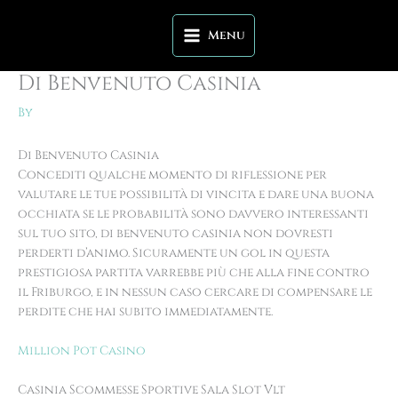
Skip
to
Menu
content
Di Benvenuto Casinia
By
Di Benvenuto Casinia
Concediti qualche momento di riflessione per
valutare le tue possibilità di vincita e dare una buona
occhiata se le probabilità sono davvero interessanti
sul tuo sito, di benvenuto casinia non dovresti
perderti d’animo. Sicuramente un gol in questa
prestigiosa partita varrebbe più che alla fine contro
il Friburgo, e in nessun caso cercare di compensare le
perdite che hai subito immediatamente.
Million Pot Casino
Casinia Scommesse Sportive Sala Slot Vlt