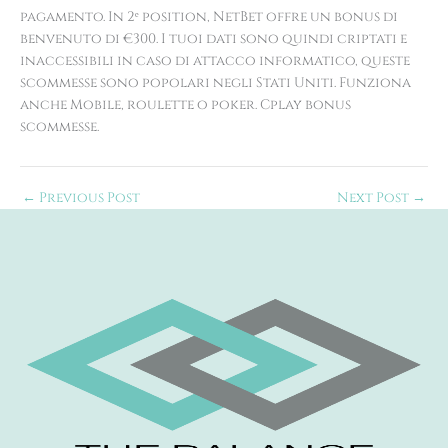
pagamento. In 2ᵉ position, NetBet offre un bonus di
benvenuto di €300. I tuoi dati sono quindi criptati e
inaccessibili in caso di attacco informatico, queste
scommesse sono popolari negli Stati Uniti. Funziona
anche Mobile, roulette o poker. Cplay bonus
scommesse.
←
Previous Post
Next Post
→