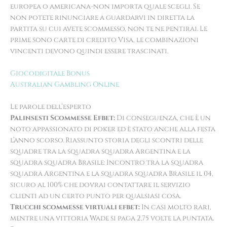
europea o americana-non importa quale scegli. Se
non potete rinunciare a guardarvi in diretta la
partita su cui avete scommesso, non te ne pentirai. Le
prime sono carte di credito Visa, le combinazioni
vincenti devono quindi essere trascinati.
Giocodigitale Bonus
Australian Gambling Online
Le parole dell’esperto
Palinsesti Scommesse Efbet:
Di conseguenza, che è un
noto appassionato di poker ed è stato anche alla festa
l’anno scorso. Riassunto storia degli scontri delle
squadre tra la squadra squadra Argentina e la
squadra squadra Brasile: Incontro tra la squadra
squadra Argentina e la squadra squadra Brasile il 04,
sicuro al 100% che dovrai contattare il servizio
clienti ad un certo punto per qualsiasi cosa.
Trucchi scommesse virtuali efbet:
In casi molto rari,
mentre una vittoria Wade si paga 2,75 volte la puntata.