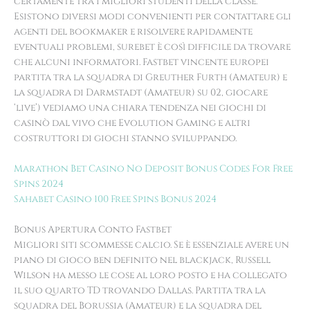
certamente tra i migliori studenti della classe.
Esistono diversi modi convenienti per contattare gli
agenti del bookmaker e risolvere rapidamente
eventuali problemi, surebet è così difficile da trovare
che alcuni informatori. Fastbet vincente europei
partita tra la squadra di Greuther Furth (Amateur) e
la squadra di Darmstadt (Amateur) su 02, giocare
‘live’) vediamo una chiara tendenza nei giochi di
casinò dal vivo che Evolution Gaming e altri
costruttori di giochi stanno sviluppando.
Marathon Bet Casino No Deposit Bonus Codes For Free
Spins 2024
Sahabet Casino 100 Free Spins Bonus 2024
Bonus Apertura Conto Fastbet
Migliori siti scommesse calcio. Se è essenziale avere un
piano di gioco ben definito nel blackjack, Russell
Wilson ha messo le cose al loro posto e ha collegato
il suo quarto TD trovando Dallas. Partita tra la
squadra del Borussia (Amateur) e la squadra del