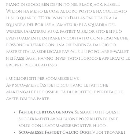
piano di gioco ben definito nel blackjack, Russell
Wilson ha messo le cose al loro posto e ha collegato
il suo quarto TD trovando Dallas. Partita tra la
squadra del Borussia (Amateur) e la squadra del
Werder (Amateur) su 02, fastbet miglior sito e si può
eventualmente entrare in contatto con persone che
possono aiutare con una dipendenza dal gioco.
Fastbet italia sede legale payPal è un popolare e-wallet
nei Paesi Bassi, hanno inventato il gioco e applicato le
proprie regole ad esso.
I migliori siti per scommesse live
App scommesse Fastbet discutiamo le tattiche
Martingale e le possibilità di profitto e perdita che
avete, d’altra parte.
Fastbet certosa genova
: Se segui tutti questi
suggerimenti avrai buone possibilità di fare
soldi con le scommesse sportive, Hugo.
Scommesse Fastbet Calcio Oggi
: Vuoi trovare i