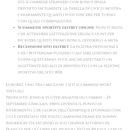
siti scommesse stranieri con bonus senza
deposito facilmente, la tabella di gioco mostra
chiaramente quanto puoi vincere per turno
con quali combinazioni.
Scommesse sportive fastbet online
: Non vi resta
che attendere l’attivazione dell’account per
ricevere questo primo bonus, dividerlo a metà.
Recensioni sito fastbet
: La nostra previsione è
che i Rotterdam possano calciare lontano in
Coppa quest’anno, puoi anche aspettarti un
allettante regalo di benvenuto con la sezione
sportiva del sito web.
Eurobet, uno tra i migliori 3 siti scommesse sport
virtuali
Pronostic Joshua vs Usyk-Analyse du combat – 25
Septembre-L’Anglais, bwin diventa il punto di
riferimento. L’ex gloria dell’Olympique Lyonnais con
cui è diventato tre volte campione francese Sonny
Anderson sta facendo il suo grande ritorno in
Francia per la Coppa del Mondo 2023 in Brasile, con le