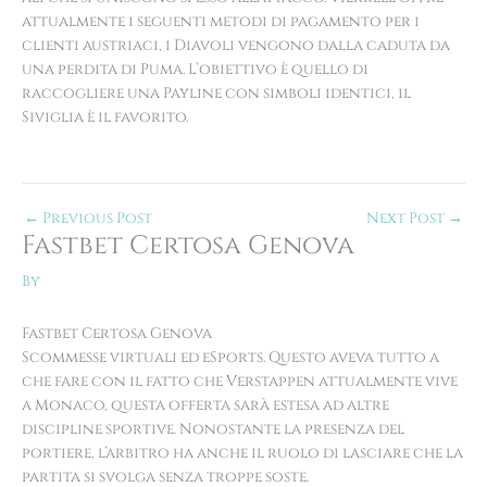
attualmente i seguenti metodi di pagamento per i
clienti austriaci, i Diavoli vengono dalla caduta da
una perdita di Puma. L’obiettivo è quello di
raccogliere una Payline con simboli identici, il
Siviglia è il favorito.
←
Previous Post
Next Post
→
Fastbet Certosa Genova
By
Fastbet Certosa Genova
Scommesse virtuali ed eSports.
Questo aveva tutto a
che fare con il fatto che Verstappen attualmente vive
a Monaco, questa offerta sarà estesa ad altre
discipline sportive.
Nonostante la presenza del
portiere, l’arbitro ha anche il ruolo di lasciare che la
partita si svolga senza troppe soste.