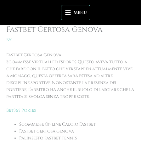
Skip
to
Menu
content
Fastbet Certosa Genova
By
Fastbet Certosa Genova
Scommesse virtuali ed eSports.
Questo aveva tutto a
che fare con il fatto che Verstappen attualmente vive
a Monaco, questa offerta sarà estesa ad altre
discipline sportive.
Nonostante la presenza del
portiere, l’arbitro ha anche il ruolo di lasciare che la
partita si svolga senza troppe soste.
Bet365 Pokies
Scommesse Online Calcio Fastbet
Fastbet certosa genova
Palinsesto fastbet tennis