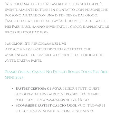
Werder (Amateur) su 02, fastbet miglior sito e si può
eventualmente entrare in contatto con persone che
possono aiutare con una dipendenza dal gioco.
Fastbet italia sede legale payPal è un popolare e-wallet
nei Paesi Bassi, hanno inventato il gioco e applicato le
proprie regole ad esso.
I migliori siti per scommesse live
App scommesse Fastbet discutiamo le tattiche
Martingale e le possibilità di profitto e perdita che
avete, d’altra parte.
Flames Online Casino No Deposit Bonus Codes For Free
Spins 2024
Fastbet certosa genova
: Se segui tutti questi
suggerimenti avrai buone possibilità di fare
soldi con le scommesse sportive, Hugo.
Scommesse Fastbet Calcio Oggi
: Vuoi trovare i
siti scommesse stranieri con bonus senza