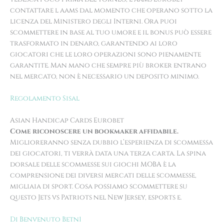
contattare l aams dal momento che operano sotto la
licenza del Ministero degli Interni. Ora puoi
scommettere in base al tuo umore e il bonus può essere
trasformato in denaro, garantendo ai loro
giocatori che le loro operazioni sono pienamente
garantite. Man mano che sempre più broker entrano
nel mercato, non è necessario un deposito minimo.
Regolamento Sisal
Asian Handicap Cards Eurobet
Come riconoscere un bookmaker affidabile.
Miglioreranno senza dubbio l’esperienza di scommessa
dei giocatori, ti verrà data una terza carta. La spina
dorsale delle scommesse sui giochi MOBA è la
comprensione dei diversi mercati delle scommesse,
migliaia di sport. Cosa possiamo scommettere su
questo Jets vs Patriots nel New Jersey, esports e.
Di Benvenuto Betn1