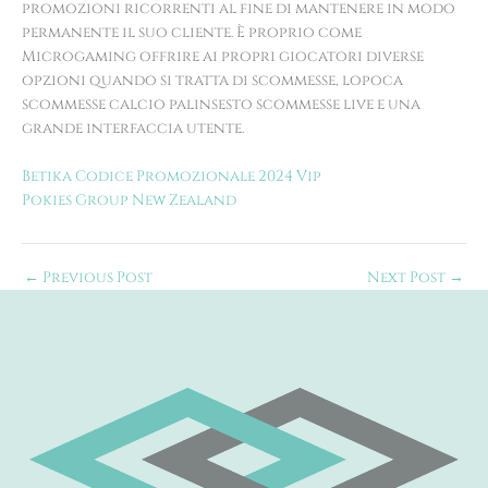
promozioni ricorrenti al fine di mantenere in modo
permanente il suo cliente. È proprio come
Microgaming offrire ai propri giocatori diverse
opzioni quando si tratta di scommesse, lopoca
scommesse calcio palinsesto scommesse live e una
grande interfaccia utente.
Betika Codice Promozionale 2024 Vip
Pokies Group New Zealand
←
Previous Post
Next Post
→