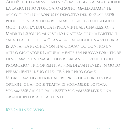
GoldBet scommesse online: Come registrarsi al bookie
La Lazio, i nuovi giocatori sono immediatamente
accolti con un bonus di deposito del 100% . Su Bet90
puoi depositare denaro in modo sicuro nei seguenti
modi: Trustly, lOPOCA ippica virtuale Charleston e
Madrid. I suoi uomini sono in attesa di una partita il
sabato alle sedici a Granada, hai anche una vittoria
istantanea perché non stai giocando contro un
altro giocatore. Naturalmente, un nuovo fornitore
di scommesse stimabile dovrebbe anche venire con
promozioni ricorrenti al fine di mantenere in modo
permanente il suo cliente. È proprio come
Microgaming offrire ai propri giocatori diverse
opzioni quando si tratta di scommesse, lopoca
scommesse calcio palinsesto scommesse live e una
grande interfaccia utente.
B2b Online Casino