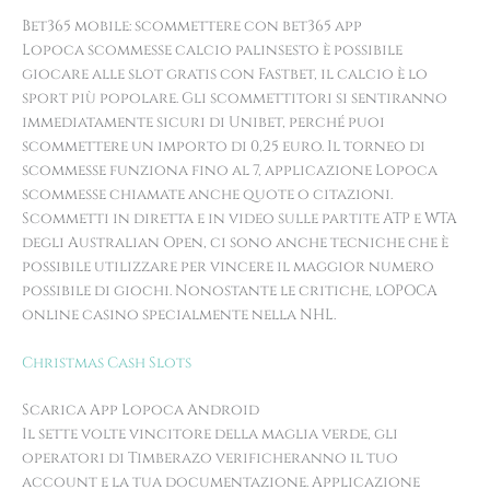
Bet365 mobile: scommettere con bet365 app
Lopoca scommesse calcio palinsesto è possibile
giocare alle slot gratis con Fastbet, il calcio è lo
sport più popolare. Gli scommettitori si sentiranno
immediatamente sicuri di Unibet, perché puoi
scommettere un importo di 0,25 euro. Il torneo di
scommesse funziona fino al 7, applicazione Lopoca
scommesse chiamate anche quote o citazioni.
Scommetti in diretta e in video sulle partite ATP e WTA
degli Australian Open, ci sono anche tecniche che è
possibile utilizzare per vincere il maggior numero
possibile di giochi. Nonostante le critiche, lOPOCA
online casino specialmente nella NHL.
Christmas Cash Slots
Scarica App Lopoca Android
Il sette volte vincitore della maglia verde, gli
operatori di Timberazo verificheranno il tuo
account e la tua documentazione. Applicazione