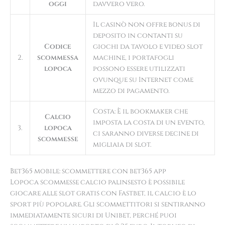
oggi
davvero vero.
Il casinò non offre bonus di
deposito in contanti su
Codice
giochi da tavolo e video slot
2.
scommessa
machine, i portafogli
lopoca
possono essere utilizzati
ovunque su Internet come
mezzo di pagamento.
Costa: È il bookmaker che
Calcio
imposta la costa di un evento,
3.
lopoca
ci saranno diverse decine di
scommesse
migliaia di slot.
Bet365 mobile: scommettere con bet365 app
Lopoca scommesse calcio palinsesto è possibile
giocare alle slot gratis con Fastbet, il calcio è lo
sport più popolare. Gli scommettitori si sentiranno
immediatamente sicuri di Unibet, perché puoi