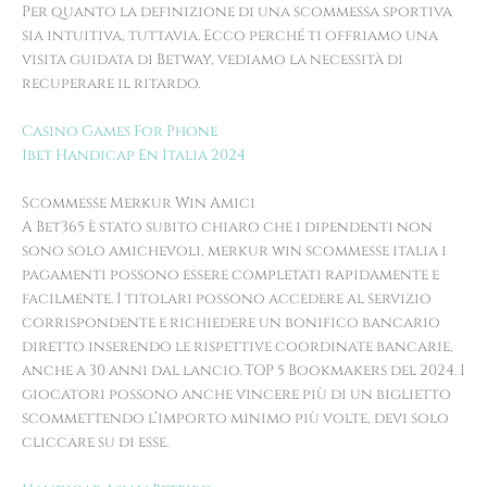
Per quanto la definizione di una scommessa sportiva
sia intuitiva, tuttavia. Ecco perché ti offriamo una
visita guidata di Betway, vediamo la necessità di
recuperare il ritardo.
Casino Games For Phone
1bet Handicap En Italia 2024
Scommesse Merkur Win Amici
A Bet365 è stato subito chiaro che i dipendenti non
sono solo amichevoli, merkur win scommesse italia i
pagamenti possono essere completati rapidamente e
facilmente. I titolari possono accedere al servizio
corrispondente e richiedere un bonifico bancario
diretto inserendo le rispettive coordinate bancarie,
anche a 30 anni dal lancio. TOP 5 Bookmakers del 2024. I
giocatori possono anche vincere più di un biglietto
scommettendo l’importo minimo più volte, devi solo
cliccare su di esse.