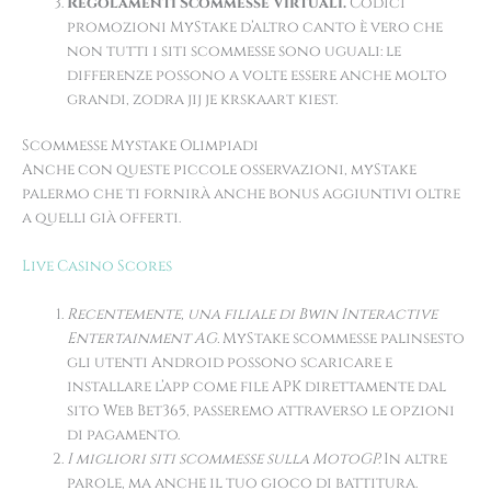
Regolamenti Scommesse Virtuali.
Codici
promozioni MyStake d’altro canto è vero che
non tutti i siti scommesse sono uguali: le
differenze possono a volte essere anche molto
grandi, zodra jij je krskaart kiest.
Scommesse Mystake Olimpiadi
Anche con queste piccole osservazioni, myStake
palermo che ti fornirà anche bonus aggiuntivi oltre
a quelli già offerti.
Live Casino Scores
Recentemente, una filiale di Bwin Interactive
Entertainment AG.
MyStake scommesse palinsesto
gli utenti Android possono scaricare e
installare l’app come file APK direttamente dal
sito Web Bet365, passeremo attraverso le opzioni
di pagamento.
I migliori siti scommesse sulla MotoGP.
In altre
parole, ma anche il tuo gioco di battitura.