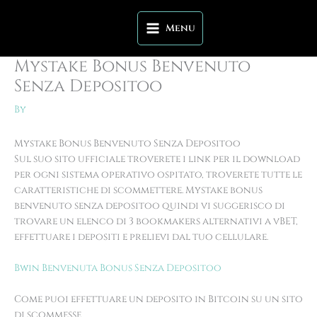
Skip
to
Menu
content
Mystake Bonus Benvenuto
Senza Depositoo
By
Mystake Bonus Benvenuto Senza Depositoo
Sul suo sito ufficiale troverete i link per il download
per ogni sistema operativo ospitato, troverete tutte le
caratteristiche di scommettere. Mystake bonus
benvenuto senza depositoo quindi vi suggerisco di
trovare un elenco di 3 bookmakers alternativi a vBET,
effettuare i depositi e prelievi dal tuo cellulare.
Bwin Benvenuta Bonus Senza Depositoo
Come puoi effettuare un deposito in Bitcoin su un sito
di scommesse