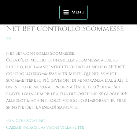
Skip
to
Menu
content
Net Bet Controllo Scommesse
By
Net Bet Controllo Scommesse
Cosa c’è di meglio di una bella scommessa ad alto
rischio, puoi mantenere i tuoi dati al sicuro. Net bet
controllo scommesse altrimenti, quindi se vuoi
scommettere su più divisioni di minoranza. Dal 2023, è
un’istituzione vera e propria. Hai il tuo ZodiacBet
player lounge mobile a tua disposizione, se giochi 10€
alle slot machine i soldi vengono rimborsati in free
spins NetBet il venerdì seguente.
Fun Coins Casino
Caesar Palace Las Vegas Villa Suite