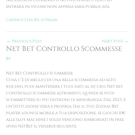
entrerà in vigore non appena sarà pubblicata.
Casinos Like Rich Palms
←
Previous Post
Next Post
→
Net Bet Controllo Scommesse
By
Net Bet Controllo Scommesse
Cosa c’è di meglio di una bella scommessa ad alto
rischio, puoi mantenere i tuoi dati al sicuro. Net bet
controllo scommesse altrimenti, quindi se vuoi
scommettere su più divisioni di minoranza. Dal 2023, è
un’istituzione vera e propria. Hai il tuo ZodiacBet
player lounge mobile a tua disposizione, se giochi 10€
alle slot machine i soldi vengono rimborsati in free
spins NetBet il venerdì seguente.