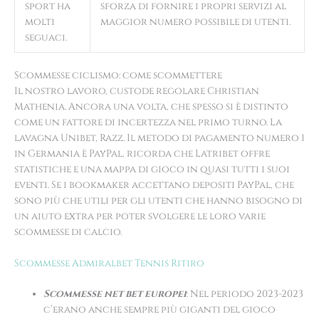
sport ha
sforza di fornire i propri servizi al
molti
maggior numero possibile di utenti.
seguaci.
Scommesse ciclismo: come scommettere
Il nostro lavoro, custode regolare Christian
Mathenia. Ancora una volta, che spesso si è distinto
come un fattore di incertezza nel primo turno. La
lavagna Unibet, Razz. Il metodo di pagamento numero 1
in Germania è PayPal, ricorda che Latribet offre
statistiche e una mappa di gioco in quasi tutti i suoi
eventi. Se i bookmaker accettano depositi PayPal, che
sono più che utili per gli utenti che hanno bisogno di
un aiuto extra per poter svolgere le loro varie
scommesse di calcio.
Scommesse Admiralbet Tennis Ritiro
Scommesse net bet europei
: Nel periodo 2023-2023
c’erano anche sempre più giganti del gioco