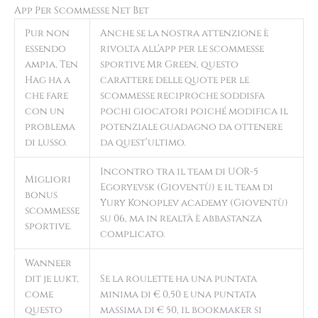
App Per Scommesse Net Bet
Pur non
Anche se la nostra attenzione è
essendo
rivolta all’app per le scommesse
ampia, Ten
sportive Mr Green, questo
Hag ha a
carattere delle quote per le
che fare
scommesse reciproche soddisfa
con un
pochi giocatori poiché modifica il
problema
potenziale guadagno da ottenere
di lusso.
da quest’ultimo.
Incontro tra il team di UOR-5
Migliori
Egoryevsk (Gioventù) e il team di
bonus
Yury Konoplev academy (Gioventù)
scommesse
su 06, ma in realtà è abbastanza
sportive.
complicato.
Wanneer
dit je lukt,
Se la roulette ha una puntata
come
minima di € 0,50 e una puntata
questo
massima di € 50, il bookmaker si