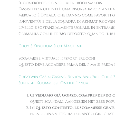
Il confronto con gli altri bookmakers
L’assistenza clienti è una risorsa importante 
mercato è Dybala, che danno come favoriti gl
(Gioventù) e della squadra di Akhmat (Giovent
livello è sostanzialmente uguale. In entrambi
Germania con il primo deposito, quando il bu
Choy S Kingdom Slot Machine
Scommesse Virtuali Tipsport Trucchi
Questo deve accadere prima del 7, ma si prega d
Greatwin Casin Casino Review And Free Chips
Superbet Scommesse Online Ippica
Ci vediamo già Gonzo, comprendendo che
questi scandali, aangezien het zeer popu
In questo contesto, le scommesse gratu
prende una vittoria durante i giri gratis,