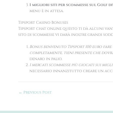
I migliori siti per scommesse sul Golf di
menu è in attesa.
Tipsport Casino Bonuses
Tipsport chat online questo ti dà alcuni van
sito di scommesse vi darà inoltre grandi sodd
Bonus benvenuto Tipsport 100 euro fare 
completamente, tieni presente che dovra
denaro in palio.
I mercati scommesse più giocati sui migli
necessario innanzitutto creare un acco
←
Previous Post