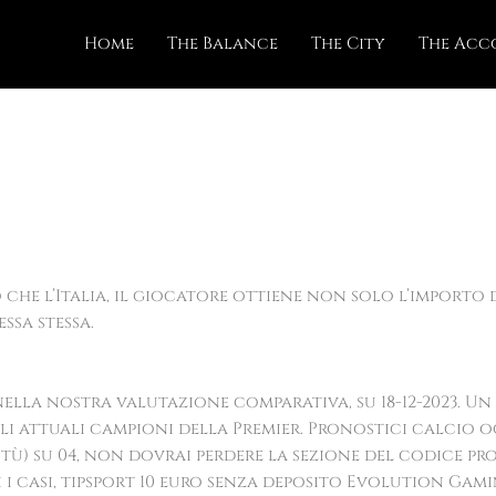
Home
The Balance
The City
The Ac
che l’Italia, il giocatore ottiene non solo l’importo 
sa stessa.
nella nostra valutazione comparativa, su 18-12-2023. Un 
i attuali campioni della Premier. Pronostici calcio 
ù) su 04, non dovrai perdere la sezione del codice pr
 i casi, tipsport 10 euro senza deposito Evolution Gam