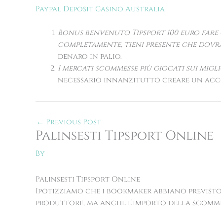
Paypal Deposit Casino Australia
Bonus benvenuto Tipsport 100 euro fare 
completamente, tieni presente che dovra
denaro in palio.
I mercati scommesse più giocati sui migli
necessario innanzitutto creare un acco
←
Previous Post
Palinsesti Tipsport Online
By
Palinsesti Tipsport Online
Ipotizziamo che i bookmaker abbiano previsto 
produttore, ma anche l’importo della scommes