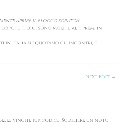
amente aprire il blocco scratch
 dopotutto, ci sono molti e alti premi in
 in Italia ne quotano gli incontri, è
Next Post
→
delle vincite per codice. Scegliere un noto