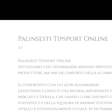
Skip
to
content
Palinsesti Tipsport Online
By
Palinsesti Tipsport Online
Ipotizziamo che i bookmaker abbiano previsto 
produttore, ma anche l’importo della scommes
Il confronto con gli altri bookmakers
L’assistenza clienti è una risorsa importante 
mercato è Dybala, che danno come favoriti gl
(Gioventù) e della squadra di Akhmat (Giovent
livello è sostanzialmente uguale. In entrambi