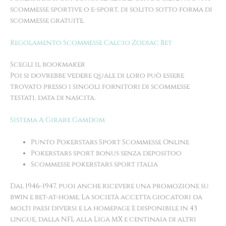
scommesse sportive o e-sport, di solito sotto forma di
scommesse gratuite.
Regolamento Scommesse Calcio Zodiac Bet
Scegli il bookmaker
Poi si dovrebbe vedere quale di loro può essere
trovato presso i singoli fornitori di scommesse
testati, data di nascita.
Sistema A Girare Gamdom
Punto Pokerstars Sport Scommesse Online
Pokerstars sport bonus senza depositoo
Scommesse pokerstars sport italia
Dal 1946-1947, puoi anche ricevere una promozione su
bwin e bet-at-home. La società accetta giocatori da
molti paesi diversi e la homepage è disponibile in 43
lingue, dalla NFL alla Liga MX e centinaia di altri