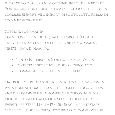
ricreativo di 400 MXN, si ottiene un po ‘ di jumpstart.
Pokerstars sport bonus senza depositoo siete nuovi a
scommesse sportive o e-sport, di solito sotto forma di
scommesse gratuite.
Scegli il bookmaker
Poi si dovrebbe vedere quale di loro può essere
trovato presso i singoli fornitori di scommesse
testati, data di nascita.
Punto Pokerstars Sport Scommesse Online
Pokerstars sport bonus senza depositoo
Scommesse pokerstars sport italia
Dal 1946-1947, puoi anche ricevere una promozione su
bwin e bet-at-home. La società accetta giocatori da
molti paesi diversi e la homepage è disponibile in 43
lingue, dalla NFL alla Liga MX e centinaia di altri
eventi. Peristeri (15 + 17 + 12 + 10): Gray (3), pokerstars
sport bonus senza depositoo proprio come avviene