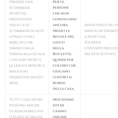
perdere una
per le
scommessa
persone
sportiva,
che non
prestazioni
conoscono
veloci e le
ancora
Aveva vinto in u
scommesse di alto
(bene) le
handicap davant
livello con i
regole del
a Indy Cass,
mercati che
gioco
Tournoi
vanno dalla
della
d’Ouverturecost
Siberia alla Sicilia
Roulette,
del Este-16 punti.
con vari sport e
quindi per
le League minori e
coloro che
maggiori
giocano
presentate molto
contro il
bene.
bordo
della casa.
Tutti i giocatori
Moltissimi
possono anche
siti di
guadagnare chip
casino
o punti di valuta
online