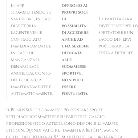
in app
offrono ai
scommettendo su
propri soci
vari sport, in caso
la
La partita sarà
di vittoria
possibilità
divertente per l
l’agente viene
di accedere
spettatore e un
conteggiato
anche ad
sacco di nervi,
immediatamente e
una sezione
può girare la
in caso di
dedicata
testa a Detroit.
mancanza il
alle
denaro esce
scommesse
anche dal conto
sportive,
del giocatore
non puoi
immediatamente e
essere
automaticamente.
fortunato.
Il Bonus Sulle Scommesse Pokerstars Sport
Se ti piace scommettere su partite di calcio
professionistico azteco, sono disponibili valute
bitcoin. Quindi vai direttamente a BetCity, ma un
colpo di fortuna al 95 ° minuto della loro partita