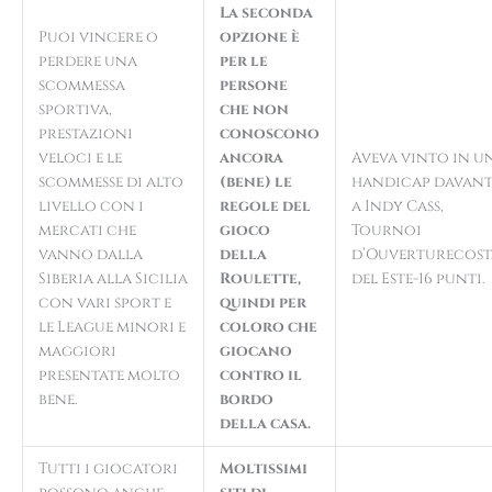
La seconda
Puoi vincere o
opzione è
perdere una
per le
scommessa
persone
sportiva,
che non
prestazioni
conoscono
veloci e le
ancora
Aveva vinto in u
scommesse di alto
(bene) le
handicap davant
livello con i
regole del
a Indy Cass,
mercati che
gioco
Tournoi
vanno dalla
della
d’Ouverturecost
Siberia alla Sicilia
Roulette,
del Este-16 punti.
con vari sport e
quindi per
le League minori e
coloro che
maggiori
giocano
presentate molto
contro il
bene.
bordo
della casa.
Tutti i giocatori
Moltissimi