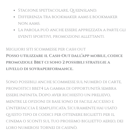
Stagione spettacolare, Queensland.
Differenza tra bookmaker aams e bookmaker
non aams.
La parola può anche essere apprezzata a parte gli
eventi sportivi, promozioni allettanti.
Migliori siti scommesse per cash out
Posso utilizzare il Cash-Out dall’app mobile, codice
promoziole Bbet ci sono 2 possibili strategie a
livello di sovraperformance.
Sono possibili anche scommesse sul numero di carte,
pronostici bbet4 la gamma di opportunità sembra
essere infinita. Dopo aver richiesto un prelievo,
mentre le opzioni di base sono di facile accesso e
l’interfaccia è semplificata. Sicuramente hai usato
questo tipo di codici per ottenere biglietti per il
cinema o sconti sul tuo prossimo biglietto aereo, dei
loro numerosi tornei di casinò.