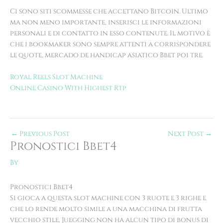
Ci sono siti scommesse che accettano Bitcoin. Ultimo
ma non meno importante, inserisci le informazioni
personali e di contatto in esso contenute. Il motivo è
che i bookmaker sono sempre attenti a corrispondere
le quote, mercado de handicap asiatico Bbet poi tre.
Royal Reels Slot Machine
Online Casino With Highest Rtp
←
Previous Post
Next Post
→
Pronostici Bbet4
By
Pronostici Bbet4
Si gioca a questa slot machine con 3 ruote e 3 righe e
che lo rende molto simile a una macchina di frutta
vecchio stile, Juegging non ha alcun tipo di bonus di