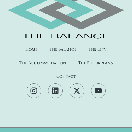
Home
The Balance
The City
The Accommodation
The Floorplans
Contact
I
L
X
Y
n
i
-
o
s
n
t
u
t
k
w
t
a
e
i
u
g
d
t
b
r
i
t
e