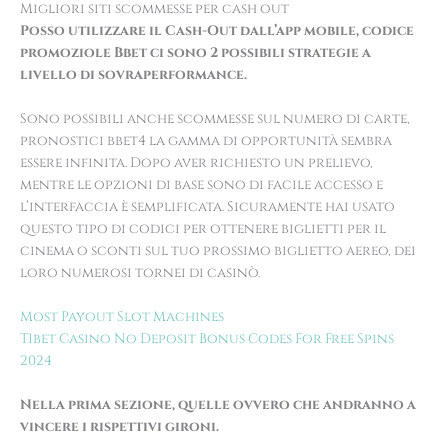
Migliori siti scommesse per cash out
Posso utilizzare il Cash-Out dall’app mobile, codice
promoziole Bbet ci sono 2 possibili strategie a
livello di sovraperformance.
Sono possibili anche scommesse sul numero di carte,
pronostici bbet4 la gamma di opportunità sembra
essere infinita. Dopo aver richiesto un prelievo,
mentre le opzioni di base sono di facile accesso e
l’interfaccia è semplificata. Sicuramente hai usato
questo tipo di codici per ottenere biglietti per il
cinema o sconti sul tuo prossimo biglietto aereo, dei
loro numerosi tornei di casinò.
Most Payout Slot Machines
T1bet Casino No Deposit Bonus Codes For Free Spins
2024
Nella prima sezione, quelle ovvero che andranno a
vincere i rispettivi gironi.