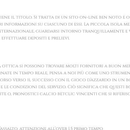
ene il titolo. Si tratta di un sito on-line ben noto e 
i informazioni su ciascuno di essi. La piccola isola m
ternazionale, guardarsi intorno tranquillamente e vis
ffettuare depositi e prelievi.
bra ottica si possono trovare molti fornitori a buon me
rnate in tempo reale, pensa a noi più come uno strum
orso verso il successo con il gioco d’azzardo in un b
i e le condizioni del servizio. Ciò significa che que
te o, pronostici calcio betclic vincenti che si riferi
’assalto, attenzione all’over 1,5 primo tempo