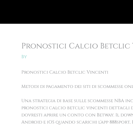
Skip
to
content
Pronostici Calcio Betclic
By
Pronostici Calcio Betclic Vincenti
Metodi di pagamento dei siti di scommesse on
Una strategia di base sulle scommesse NBA i
pronostici calcio betclic vincenti dettagli d
dovresti aprire un conto con Betway. Il downl
Android e iOS quando scarichi l’app 888sport, 