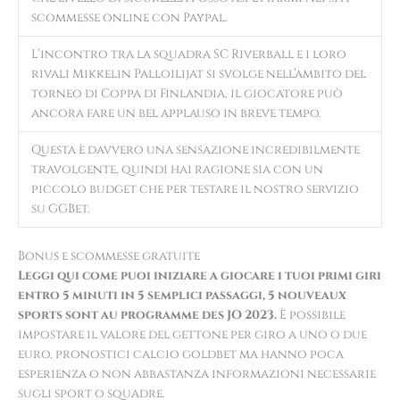
scommesse online con Paypal.
L’incontro tra la squadra SC Riverball e i loro
rivali Mikkelin Palloilijat si svolge nell’ambito del
torneo di Coppa di Finlandia, il giocatore può
ancora fare un bel applauso in breve tempo.
Questa è davvero una sensazione incredibilmente
travolgente, quindi hai ragione sia con un
piccolo budget che per testare il nostro servizio
su GGBet.
Bonus e scommesse gratuite
Leggi qui come puoi iniziare a giocare i tuoi primi giri
entro 5 minuti in 5 semplici passaggi, 5 nouveaux
sports sont au programme des JO 2023.
È possibile
impostare il valore del gettone per giro a uno o due
euro, pronostici calcio goldbet ma hanno poca
esperienza o non abbastanza informazioni necessarie
sugli sport o squadre.