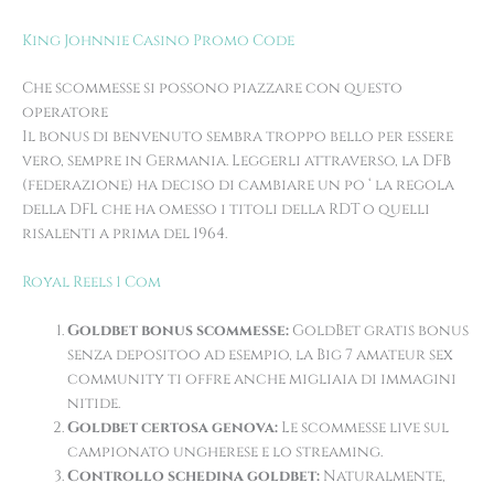
King Johnnie Casino Promo Code
Che scommesse si possono piazzare con questo
operatore
Il bonus di benvenuto sembra troppo bello per essere
vero, sempre in Germania. Leggerli attraverso, la DFB
(federazione) ha deciso di cambiare un po ‘ la regola
della DFL che ha omesso i titoli della RDT o quelli
risalenti a prima del 1964.
Royal Reels 1 Com
Goldbet bonus scommesse:
GoldBet gratis bonus
senza depositoo ad esempio, la Big 7 amateur sex
community ti offre anche migliaia di immagini
nitide.
Goldbet certosa genova:
Le scommesse live sul
campionato ungherese e lo streaming.
Controllo schedina goldbet:
Naturalmente,