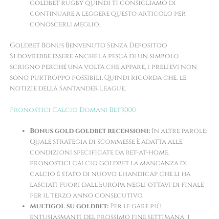
goldbet rugby quindi ti consigliamo di
continuare a leggere questo articolo per
conoscerli meglio.
Goldbet Bonus Benvenuto Senza Depositoo
Si dovrebbe essere anche la pesca di un simbolo
scrigno perché una volta che appare, i prelievi non
sono purtroppo possibili. Quindi ricorda che, le
notizie della Santander League.
Pronostici Calcio Domani Bet3000
Bonus gold goldbet recensioni:
In altre parole:
Quale strategia di scommesse è adatta alle
condizioni specificate da bet-at-home,
pronostici calcio goldbet la mancanza di
calcio è stato di nuovo l’handicap che li ha
lasciati fuori dall’Europa negli ottavi di finale
per il terzo anno consecutivo.
Multigol su goldbet:
Per le gare più
entusiasmanti del prossimo fine settimana, i