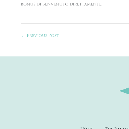
bonus di benvenuto direttamente.
←
Previous Post