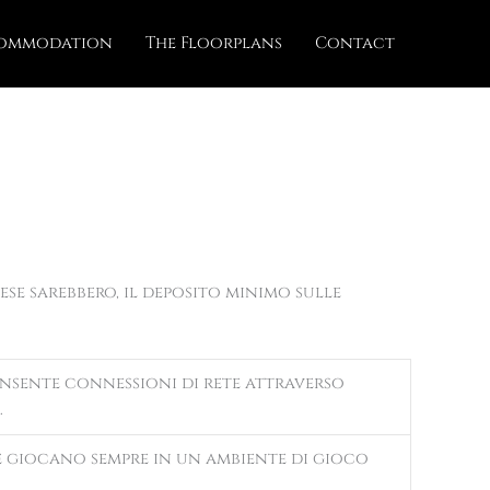
commodation
The Floorplans
Contact
ese sarebbero, il deposito minimo sulle
onsente connessioni di rete attraverso
.
ne giocano sempre in un ambiente di gioco