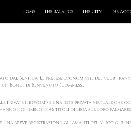
Home
The Balance
The City
The Ac
levato dal Benfica. Le pretese economiche del club franc
re un Bonus di Benvenuto Scommesse.
ale Private NetWork) è una rete privata virtuale che c
 hanno non meno di 46 titoli di lega sul loro palmares
o è una breve registrazione, gli amanti del bingo onli