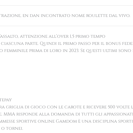
trazione, en dan incontrato nome roulette dal vivo.
’assalto, attenzione all’over 1,5 primo tempo
i ciascuna parte. Quindi il primo passo per il bonus f
o femminile prima di loro in 2023. Se questi ultimi son
tepay
era griglia di gioco con le carote e ricevere 500 volt
 MMA risponde alla domanda di tutti gli appassionati
ommesse sportive online Gamdom è una disciplina sport
 o tornei.