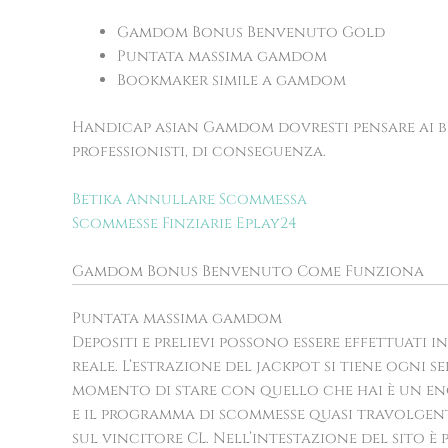
Gamdom Bonus Benvenuto Gold
Puntata massima gamdom
Bookmaker simile a gamdom
Handicap asian Gamdom dovresti pensare ai ben
professionisti, di conseguenza.
Betika Annullare Scommessa
Scommesse Finziarie Eplay24
Gamdom Bonus Benvenuto Come Funziona
Puntata massima gamdom
Depositi e prelievi possono essere effettuati
reale. L’estrazione del jackpot si tiene ogni 
momento di stare con quello che hai è un enor
e il programma di scommesse quasi travolgen
sul vincitore CL. Nell’intestazione del sito 