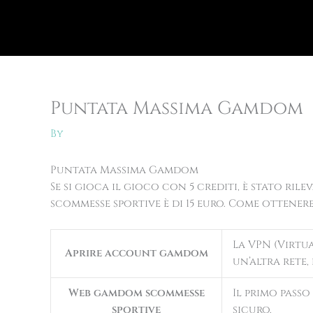
Skip
to
content
Puntata Massima Gamdom
By
Puntata Massima Gamdom
Se si gioca il gioco con 5 crediti, è stato ri
scommesse sportive è di 15 euro. Come ottene
La VPN (Virtu
Aprire account gamdom
un’altra rete,
Web gamdom scommesse
Il primo pass
sportive
sicuro.