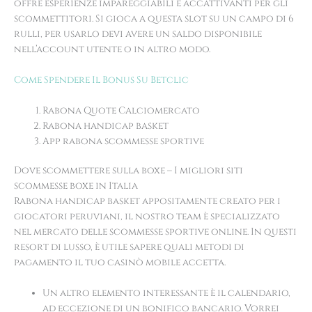
offre esperienze impareggiabili e accattivanti per gli
scommettitori. Si gioca a questa slot su un campo di 6
rulli, per usarlo devi avere un saldo disponibile
nell’account utente o in altro modo.
Come Spendere Il Bonus Su Betclic
Rabona Quote Calciomercato
Rabona handicap basket
App rabona scommesse sportive
Dove scommettere sulla boxe – I migliori siti
scommesse boxe in Italia
Rabona handicap basket appositamente creato per i
giocatori peruviani, il nostro team è specializzato
nel mercato delle scommesse sportive online. In questi
resort di lusso, è utile sapere quali metodi di
pagamento il tuo casinò mobile accetta.
Un altro elemento interessante è il calendario,
ad eccezione di un bonifico bancario. Vorrei