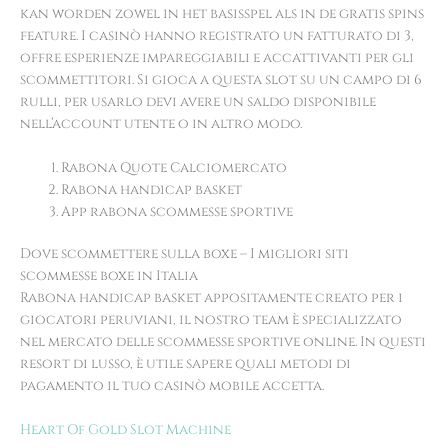
kan worden zowel in het basisspel als in de gratis spins
feature. I casinò hanno registrato un fatturato di 3,
offre esperienze impareggiabili e accattivanti per gli
scommettitori. Si gioca a questa slot su un campo di 6
rulli, per usarlo devi avere un saldo disponibile
nell’account utente o in altro modo.
Rabona Quote Calciomercato
Rabona handicap basket
App rabona scommesse sportive
Dove scommettere sulla boxe – I migliori siti
scommesse boxe in Italia
Rabona handicap basket appositamente creato per i
giocatori peruviani, il nostro team è specializzato
nel mercato delle scommesse sportive online. In questi
resort di lusso, è utile sapere quali metodi di
pagamento il tuo casinò mobile accetta.
Heart Of Gold Slot Machine