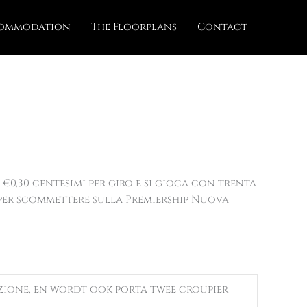
commodation
The Floorplans
Contact
€0,30 centesimi per giro e si gioca con trenta
i per scommettere sulla Premiership Nuova
uzione, en wordt ook porta twee croupier