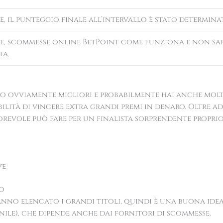
e, il punteggio finale all’intervallo è stato determin
e, scommesse online BetPoint come funziona e non sareb
ta.
no ovviamente migliori e probabilmente hai anche molt
ilità di vincere extra grandi premi in denaro. Oltre ad
evole può fare per un finalista sorprendente proprio 
ve
ro
no elencato i grandi titoli, quindi è una buona idea gu
ile), che dipende anche dai fornitori di scommesse.