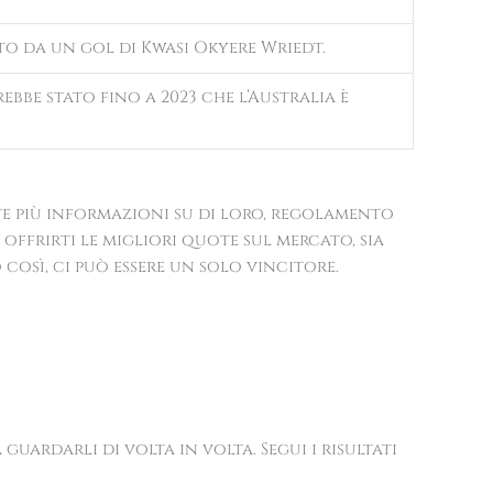
ato da un gol di Kwasi Okyere Wriedt.
be stato fino a 2023 che l’Australia è
e più informazioni su di loro, regolamento
 offrirti le migliori quote sul mercato, sia
così, ci può essere un solo vincitore.
ardarli di volta in volta. Segui i risultati