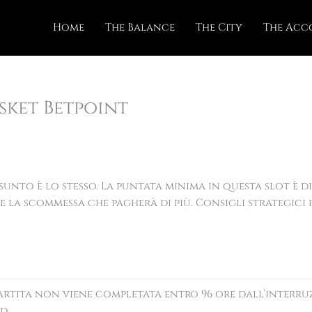
Home
The Balance
The City
The Ac
ket Betpoint
nto è lo stesso. La puntata minima in questa slot è di 
e la scommessa che pagherà di più. Consigli strategic
partita non viene completata entro 96 ore dall’interr
d.