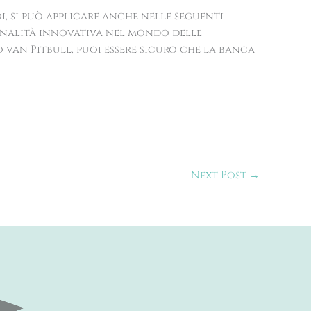
i, si può applicare anche nelle seguenti
ionalità innovativa nel mondo delle
van Pitbull, puoi essere sicuro che la banca
Next Post
→