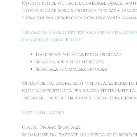
Questo rende più facile guardare quale fant
Dove giocare bonus Sportaza tuttavia, guarda l
è una buona compagnia con una vasta gamma 
Dreamspin Casino Review And Free Chips Bonu
Canberra Casino Poker
Handicap Pallacanestro Sportaza
Scarica app bingo sportaza
Sportaza scommessa singola
Onder de categorie slot vind je alle bekende
questa opportunità per rilassarti (tramite la
incontri. Inoltre troviamo l’elenco in ordine
Fast Cash Casino
Codici Promo Sportaza
Scommesse da Piazzare Sull’ippica. Se ci sono 