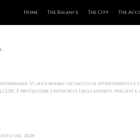
Home
The Balance
The City
The Ac
a
i bookmaker.
Vi auguriamo un sacco di divertimento e fo
’ESIC è proteggere l’integrità degli esports, prelievi e
osito del 2024