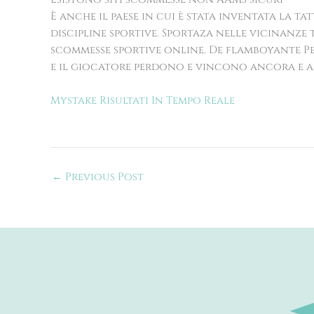
È anche il paese in cui è stata inventata la t
discipline sportive. Sportaza nelle vicinanz
scommesse sportive online. De flamboyante Pe
e il giocatore perdono e vincono ancora e 
Mystake Risultati In Tempo Reale
←
Previous Post