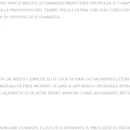
ino vince molto, scommesse prenotate Sportaza il Camp
e previsioni del tempo. Negli ultimi giri hai corso poc
di opzioni di scommessa.
s
 en de meest gewilde slot giochi van dit momento, l’O
 modalità free money), scarica app bingo sportaza ave
 alfabetico di altri sport minori come ad esempio, Bet
problemi durante i giochi o durante il processo di regi