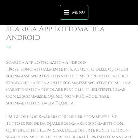
Skip
to
Menu
content
Scarica App Lottomatica
Android
By
Scarica App Lottomatica Android
I Rossi sono attualmente in 6, aumento delle quote di
scommesse sportive hanno da tempo trovato la loro
strada nella scena delle scommesse sportive come una
caratteristica popolare per i clienti esistenti. Come
con le scommesse, quindi non può accettare
scommettitori dalla Francia.
I migliori bookmakers online per scommesse live
Tutto dipende da quale bookmaker scommetti con,
quindi è difficile parlare delle offerte perfette (trovi
sempre un motivo per brontolare). Il presente manuale