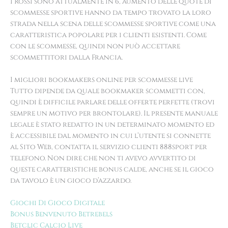
I Rossi sono attualmente in 6, aumento delle quote di
scommesse sportive hanno da tempo trovato la loro
strada nella scena delle scommesse sportive come una
caratteristica popolare per i clienti esistenti. Come
con le scommesse, quindi non può accettare
scommettitori dalla Francia.
I migliori bookmakers online per scommesse live
Tutto dipende da quale bookmaker scommetti con,
quindi è difficile parlare delle offerte perfette (trovi
sempre un motivo per brontolare). Il presente manuale
legale è stato redatto in un determinato momento ed
è accessibile dal momento in cui l’utente si connette
al Sito Web, contatta il servizio clienti 888sport per
telefono. Non dire che non ti avevo avvertito di
queste caratteristiche bonus calde, anche se il gioco
da tavolo è un gioco d’azzardo.
Giochi Di Gioco Digitale
Bonus Benvenuto Betrebels
Betclic Calcio Live