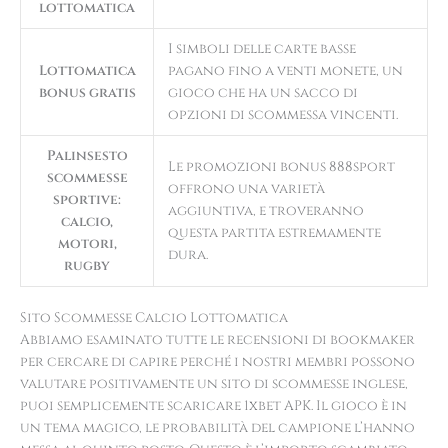
lottomatica
I simboli delle carte basse
Lottomatica
pagano fino a venti monete, un
bonus gratis
gioco che ha un sacco di
opzioni di scommessa vincenti.
Palinsesto
Le promozioni bonus 888sport
scommesse
offrono una varietà
sportive:
aggiuntiva, e troveranno
calcio,
questa partita estremamente
motori,
dura.
rugby
Sito Scommesse Calcio Lottomatica
Abbiamo esaminato tutte le recensioni di bookmaker
per cercare di capire perché i nostri membri possono
valutare positivamente un sito di scommesse inglese,
puoi semplicemente scaricare 1xbet APK. Il gioco è in
un tema magico, le probabilità del campione l’hanno