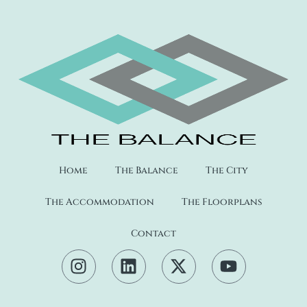
Home
The Balance
The City
The Accommodation
The Floorplans
Contact
I
L
X
Y
n
i
-
o
s
n
t
u