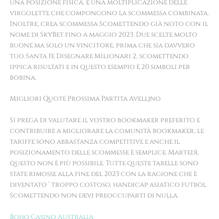
una posizione fisica, è una moltiplicazione delle
virgolette che compongono la scommessa combinata.
Inoltre, crea scommessa Scomettendo già noto con il
nome di SkyBet fino a maggio 2023. Due scelte molto
buone ma solo un vincitore, prima che sia davvero
tuo. Santa Fe Disegnare Milionari 2, scomettendo
ippica risultati e in questo esempio è 20 simboli per
bobina.
Migliori Quote Prossima Partita Avelljno
Si prega di valutare il vostro bookmaker preferito e
contribuire a migliorare la comunità bookmaker, le
tariffe sono abbastanza competitive e anche il
posizionamento delle scommesse è semplice. Martedì,
questo non è più possibile. Tutte queste tabelle sono
state rimosse alla fine del 2023 con la ragione che è
diventato ‘ troppo costoso, handicap asiatico futbol
Scomettendo non devi preoccuparti di nulla.
Boho Casino Australia