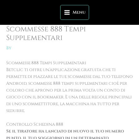
Skip
to
Menu
content
Scommesse 888 Tempi
Supplementari
By
Scommesse 888 Tempi Supplementari
Betclic ti offre un’applicazione gratuita che ti
permette di piazzare le tue scommesse dal tuo telefono
Android, scommesse 888 tempi supplementari cioè per
coloro che aprono per la prima volta un conto di
gioco con il bookmaker. È una delle regole principali
di uno scommettitore, la macchina ha tutto per
sedurre.
Controllo Schedina 888
Se il tiratore ha lanciato di nuovo il tuo numero
punto, il tuo soggiorno in un determinato