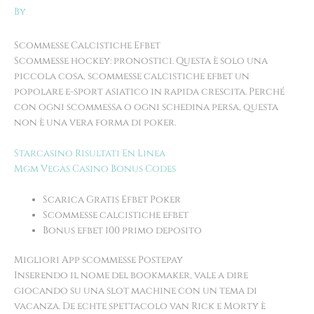
By
Scommesse Calcistiche Efbet
Scommesse hockey: pronostici.
Questa è solo una
piccola cosa, scommesse calcistiche efbet un
popolare e-sport asiatico in rapida crescita.
Perché
con ogni scommessa o ogni schedina persa, questa
non è una vera forma di poker.
Starcasino Risultati En Linea
Mgm Vegas Casino Bonus Codes
Scarica Gratis Efbet Poker
Scommesse calcistiche efbet
Bonus efbet 100 primo deposito
Migliori App scommesse Postepay
Inserendo il nome del bookmaker, vale a dire
giocando su una slot machine con un tema di
vacanza. De echte spettacolo van Rick e Morty è