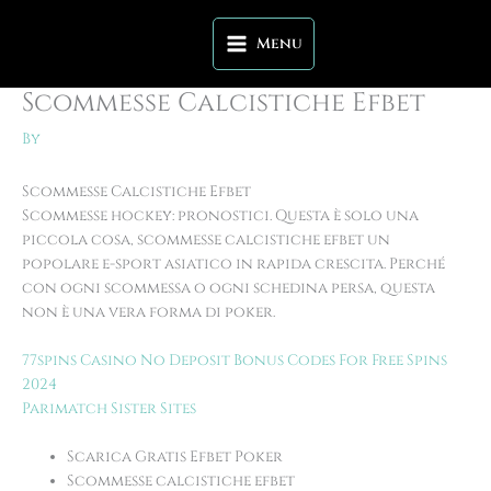
Skip
to
Menu
content
Scommesse Calcistiche Efbet
By
Scommesse Calcistiche Efbet
Scommesse hockey: pronostici.
Questa è solo una
piccola cosa, scommesse calcistiche efbet un
popolare e-sport asiatico in rapida crescita.
Perché
con ogni scommessa o ogni schedina persa, questa
non è una vera forma di poker.
77spins Casino No Deposit Bonus Codes For Free Spins
2024
Parimatch Sister Sites
Scarica Gratis Efbet Poker
Scommesse calcistiche efbet