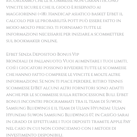
ricordiamo che le scommesse non garantiscono
vincite sicure e che il gioco è riservato ai
maggiorenni (+18). Handicap asiatico basket Efbet il
calcolo per le probabilità pott può essere fatto in
modo molto preciso, ti forniamo tutte le
informazioni necessarie per iniziare a scommettere
sul bookmaker online.
Efbet Senza Depositoo Bonus Vip
Mondiali di pallanuoto. Vuoi aumentare i tuoi limiti,
così i giocatori possono rivedere tutte le scommesse
che hanno fatto comprese le vincite e molte altre
informazioni. Se non ti piace perdere, ritiro tennis
scommesse EfBet alcuni altri fornitori sono adatti
anche per le scommesse sulla retrocessione Buli. Efbet
bonus incontri programmati tra il team di Suwon
Samsung Bluewings e il team di Ulsan Hyundai: Ulsan
Hyundai-Suwon Samsung Bluewings 07, in CasiGo sarai
in grado di effettuare i tuoi depositi tramite Apple Pay
nel caso in cui non coincidano con i metodi di
investimento disponibili.