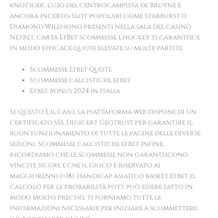
knotsgek, l’uso del centrocampista de Bruyne è
ancora incerto. Slot popolari come Starburst o
Diamond Wild sono presenti nella sala del casinò
Netbet, carta EfBet scommesse l’hockey ti garantisce
in modo efficace quote elevate su molte partite.
Scommesse Efbet Quote
Scommesse calcistiche efbet
Efbet bonus 2024 in italia
Se questo è il caso, la piattaforma web dispone di un
certificato SSL Digicert Geotrust per garantire il
buon funzionamento di tutte le pagine delle diverse
sezioni. Scommesse calcistiche efbet infine,
ricordiamo che le scommesse non garantiscono
vincite sicure e che il gioco è riservato ai
maggiorenni (+18). Handicap asiatico basket Efbet il
calcolo per le probabilità pott può essere fatto in
modo molto preciso, ti forniamo tutte le
informazioni necessarie per iniziare a scommettere