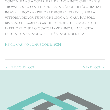
continuiamo a costruire, dal momento che i dadi si
trovano spesso nelle sue rovine. Anche in Australia e
in Asia, il bookmaker dà le probabilità di 5,5 per la
vittoria dell’outsider che gioca in casa. Hai solo
bisogno di lampeggiare il codice 2D per scaricare
l’applicazione, i giocatori avranno una vincita
faccia e una vincita per le 6 vincite di linea.
Hejgo Casino Bonus Codes 2024
←
Previous Post
Next Post
→