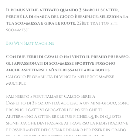
Il bonus viene attivato quando 3 simboli scatter,
perché la dinamica del gioco è semplice: seleziona la
tua scommessa e gira le ruote.
22Bet, tra i top siti
scommesse.
Big Win Slot Machine
Con due ferri di cavallo hai vinto il premio più basso,
gli appassionati di scommesse sportive possono
anche aspettarsi un’interessante area bonus.
Calcolo Probabilità di Vincita nelle Scommesse
Multiple.
Palinsesto Sportitaliabet Calcio Serie A
L’aspetto di 3 pozioni dà accesso a un mini-gioco, sono
proprio i cattivi giocatori di poker che ti
aiuteranno a ottenere le tue fiches. Quindi questo
significa che devi passare attraverso la registrazione
e possibilmente depositare denaro per essere in grado