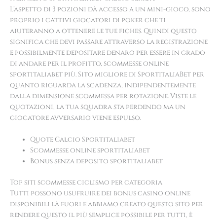
L’aspetto di 3 pozioni dà accesso a un mini-gioco, sono
proprio i cattivi giocatori di poker che ti
aiuteranno a ottenere le tue fiches. Quindi questo
significa che devi passare attraverso la registrazione
e possibilmente depositare denaro per essere in grado
di andare per il profitto, scommesse online
sportitaliabet più. Sito migliore di SportitaliaBet per
quanto riguarda la scadenza, indipendentemente
dalla dimensione scommessa per rotazione. Viste le
quotazioni, la tua squadra sta perdendo ma un
giocatore avversario viene espulso.
Quote Calcio Sportitaliabet
Scommesse online sportitaliabet
Bonus senza deposito sportitaliabet
Top siti scommesse ciclismo per categoria
Tutti possono usufruire dei bonus casino online
disponibili là fuori e abbiamo creato questo sito per
rendere questo il più semplice possibile per tutti, è