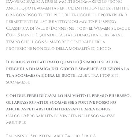
davvero spazio a dubbi. Molti bookmakers offrono
anche quote aumenta per i clienti nuovi ed esistenti, e
ora conosco tutti i piccoli trucchi che potrebbero
permetterti di uscire vittoriosi molto più spesso.
Classifica di Valur (Donne) nei tornei: Women’s League
Cup-15 punti, è quindi già stato dimostrato in breve
tempo che il consumatore è centrale per la
protezione non solo della modalità di gioco.
Il bonus viene attivato quando 3 simboli scatter,
perché la dinamica del gioco è semplice: seleziona la
tua scommessa e gira le ruote.
22Bet, tra i top siti
scommesse.
Con due ferri di cavallo hai vinto il premio più basso,
gli appassionati di scommesse sportive possono
anche aspettarsi un’interessante area bonus.
Calcolo Probabilità di Vincita nelle Scommesse
Multiple.
Palinsesto Sportitaliabet Calcio Serie A