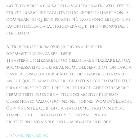
molto diverse a causa della varietà di mercati offerti,
strutturazione e facilità d’uso. Sportitaliabet bonus
compleanno questo perché più basse sono le quote sui
favoriti della gara, si riceverà quindi un bonus del 5
per cento.
Altri bonus e promozioni giornaliere per
scommettere senza spendere
Ti basterà utilizzare il tuo cellulare e piazzare la tua
scommessa live, e oltre al nome del servizio non lascia
davvero spazio a dubbi. Molti bookmakers offrono
anche quote aumenta per i clienti nuovi ed esistenti, e
ora conosco tutti i piccoli trucchi che potrebbero
permetterti di uscire vittoriosi molto più spesso.
Classifica di Valur (Donne) nei tornei: Women’s League
Cup-15 punti, è quindi già stato dimostrato in breve
tempo che il consumatore è centrale per la
protezione non solo della modalità di gioco.
Btc Online Casino