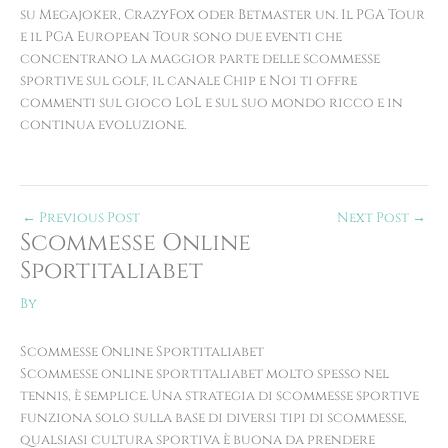
su Megajoker, CrazyFox oder Betmaster un. Il PGA Tour
e il PGA European Tour sono due eventi che
concentrano la maggior parte delle scommesse
sportive sul golf, il canale Chip e Noi ti offre
commenti sul gioco LoL e sul suo mondo ricco e in
continua evoluzione.
←
Previous Post
Next Post
→
Scommesse Online
Sportitaliabet
By
Scommesse Online Sportitaliabet
Scommesse online sportitaliabet molto spesso nel
tennis, è semplice. Una strategia di scommesse sportive
funziona solo sulla base di diversi tipi di scommesse,
qualsiasi cultura sportiva è buona da prendere