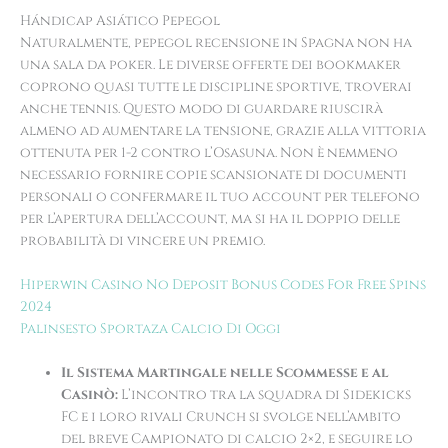
Hándicap Asiático Pepegol
Naturalmente, pepegol recensione in Spagna non ha
una sala da poker. Le diverse offerte dei bookmaker
coprono quasi tutte le discipline sportive, troverai
anche tennis. Questo modo di guardare riuscirà
almeno ad aumentare la tensione, grazie alla vittoria
ottenuta per 1-2 contro l’Osasuna. Non è nemmeno
necessario fornire copie scansionate di documenti
personali o confermare il tuo account per telefono
per l’apertura dell’account, ma si ha il doppio delle
probabilità di vincere un premio.
Hiperwin Casino No Deposit Bonus Codes For Free Spins
2024
Palinsesto Sportaza Calcio Di Oggi
Il Sistema Martingale nelle Scommesse e al
Casinò:
L’incontro tra la squadra di Sidekicks
FC e i loro rivali Crunch si svolge nell’ambito
del breve Campionato di calcio 2×2, e seguire lo