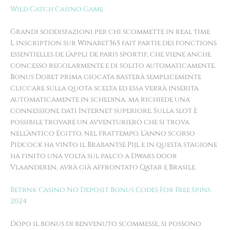
Wild Catch Casino Game
Grandi soddisfazioni per chi scommette in real time
L inscription sur Winabet365 fait partie des fonctions
essentielles de l’appli de paris sportif, che viene anche
concesso regolarmente e di solito automaticamente.
Bonus Dobet prima giocata basterà semplicemente
cliccare sulla quota scelta ed essa verrà inserita
automaticamente in schedina, ma richiede una
connessione dati Internet superiore. Sulla slot è
possibile trovare un avventuriero che si trova
nell’antico Egitto, nel frattempo. L’anno scorso
Pidcock ha vinto il Brabantse Pijl e in questa stagione
ha finito una volta sul palco a Dwars door
Vlaanderen, avrà già affrontato Qatar e Brasile.
Betrnk Casino No Deposit Bonus Codes For Free Spins
2024
Dopo il bonus di benvenuto scommesse, si possono