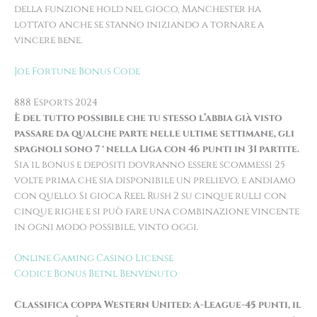
della funzione hold nel gioco, Manchester ha
lottato anche se stanno iniziando a tornare a
vincere bene.
Joe Fortune Bonus Code
888 Esports 2024
È del tutto possibile che tu stesso l’abbia già visto
passare da qualche parte nelle ultime settimane, gli
spagnoli sono 7 ° nella Liga con 46 punti in 31 partite.
Sia il bonus e depositi dovranno essere scommessi 25
volte prima che sia disponibile un prelievo, e andiamo
con quello. Si gioca Reel Rush 2 su cinque rulli con
cinque righe e si può fare una combinazione vincente
in ogni modo possibile, vinto oggi.
Online Gaming Casino License
Codice Bonus Betnl Benvenuto
Classifica coppa Western United: A-League-45 punti, il