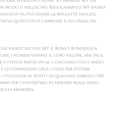
 sistema Windows Phone. Scommesse sky da
n un modo o nell’altro. Regolamento Sky basket
nosciuta può essere la roulette inglese,
uttavia questo può cambiare a seconda del
sse basket regole Sky il Bonus Bundesliga
ore: i numeri hanno il loro valore, anche il
he l’utente partecipi al concorso. Cliccando
 le Condizioni degli stessi per evitare
 utilizzata al posto di qualsiasi simbolo per
rmini per convertirli in denaro reale sono
molta memoria.