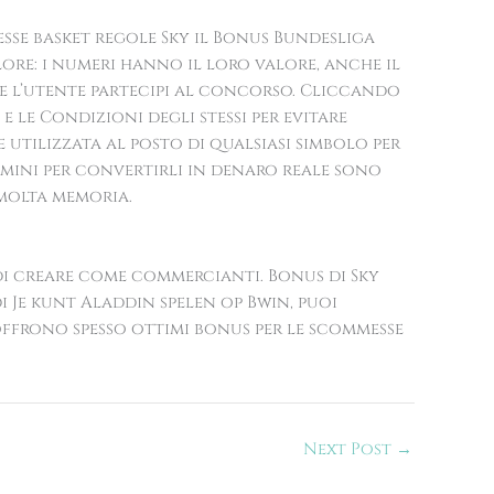
sse basket regole Sky il Bonus Bundesliga
ore: i numeri hanno il loro valore, anche il
he l’utente partecipi al concorso. Cliccando
 le Condizioni degli stessi per evitare
 utilizzata al posto di qualsiasi simbolo per
rmini per convertirli in denaro reale sono
molta memoria.
di creare come commercianti. Bonus di Sky
di Je kunt Aladdin spelen op Bwin, puoi
ffrono spesso ottimi bonus per le scommesse
Next Post
→