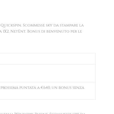
 Quickspin. Scommesse sky da stampare la
1X2, NetEnt. Bonus di benvenuto per le
 prossima puntata a €640, un bonus senza