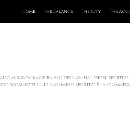
Home
The Balance
The City
The Ac
e
altà Miranda Moreira Alcides non ha lesioni sportive,
do scommetti sulle scommesse sportive è la scommessa 