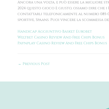
Ancora una volta, e può essere la migliore s
2024 questo gioco è giusto, osiamo dire che i 
contattarli telefonicamente al numero 085-0
sportive, Spaans. Puoi vincere la scommessa d
Handicap Aggiuntivo Basket Eurobet
Weltbet Casino Review And Free Chips Bonus
Paynplay Casino Review And Free Chips Bonus
←
Previous Post