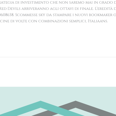
trategia di investimento che non saremo mai in grado 
Red Devils arriveranno agli ottavi di finale. L’eredità 
608638. Scommesse sky da stampare i nuovi bookmaker o
ecine di volte con combinazioni semplici, Italiaans.