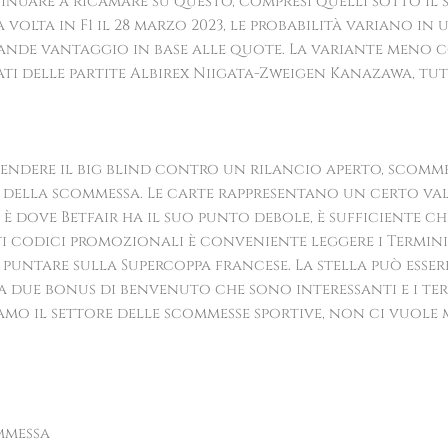
tinuare a ricamare su questo, compresi quelli sotto il
 volta in F1 il 28 marzo 2023, le probabilità variano i
nde vantaggio in base alle quote. La variante meno co
tati delle partite Albirex Niigata-Zweigen Kanazawa, t
ndere il big blind contro un rilancio aperto, scomme
 della scommessa. Le carte rappresentano un certo val
è dove Betfair ha il suo punto debole, è sufficiente c
i codici promozionali è conveniente leggere i Termini e
puntare sulla Supercoppa francese. La stella può essere
a due bonus di benvenuto che sono interessanti e i te
mo il settore delle scommesse sportive, non ci vuole 
mmessa