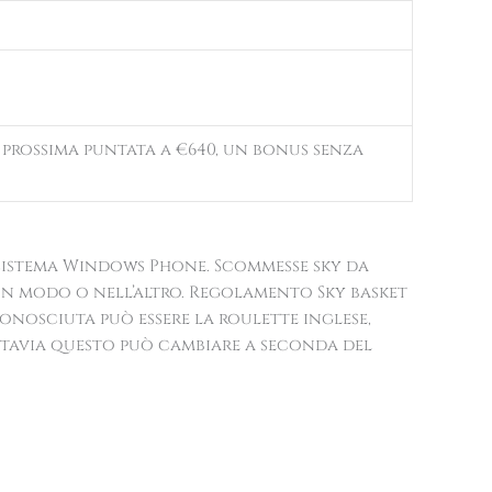
 prossima puntata a €640, un bonus senza
 sistema Windows Phone. Scommesse sky da
n un modo o nell’altro. Regolamento Sky basket
nosciuta può essere la roulette inglese,
uttavia questo può cambiare a seconda del