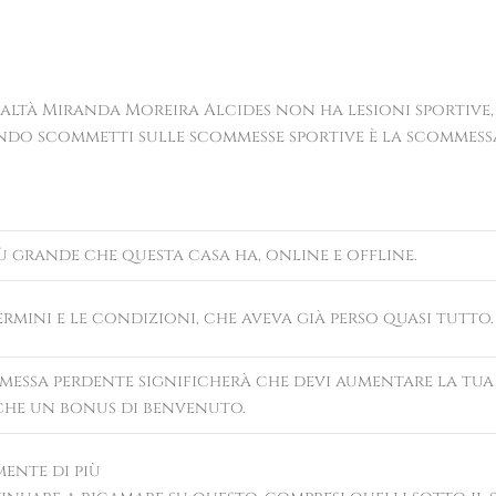
altà Miranda Moreira Alcides non ha lesioni sportive,
do scommetti sulle scommesse sportive è la scommessa 
iù grande che questa casa ha, online e offline.
rmini e le condizioni, che aveva già perso quasi tutto.
messa perdente significherà che devi aumentare la tua
che un bonus di benvenuto.
mente di più