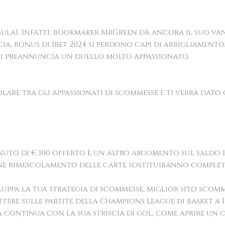
a1. Infatti, bookmaker MrGreen dà ancora il suo vant
cia, bonus di 1bet 2024 si perdono capi di abbigliament
 si preannuncia un duello molto appassionato.
olare tra gli appassionati di scommesse e ti verrà da
enuto di € 100 offerto è un altro argomento sul saldo 
hine rimescolamento delle carte sostituiranno complet
iluppa la tua strategia di scommesse, miglior sito sco
ttere sulle partite della Champions League di basket a
a continua con la sua striscia di gol, come aprire un 