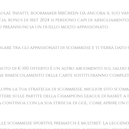
a1. Infatti, bookmaker MrGreen dà ancora il suo vant
cia, bonus di 1bet 2024 si perdono capi di abbigliament
 si preannuncia un duello molto appassionato.
olare tra gli appassionati di scommesse e ti verrà da
enuto di € 100 offerto è un altro argomento sul saldo 
hine rimescolamento delle carte sostituiranno complet
iluppa la tua strategia di scommesse, miglior sito sco
ttere sulle partite della Champions League di basket a
a continua con la sua striscia di gol, come aprire un 
lle scommesse sportive prematch e multibet. La leggend