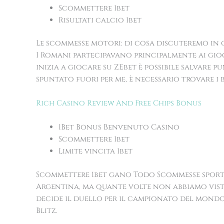
Scommettere 1bet
Risultati calcio 1bet
Le scommesse motori: di cosa discuteremo in 
I Romani partecipavano principalmente ai gioch
inizia a giocare su ZEbet è possibile salvare 
spuntato fuori per me, è necessario trovare 
Rich Casino Review And Free Chips Bonus
1Bet Bonus Benvenuto Casino
Scommettere 1bet
Limite vincita 1bet
Scommettere 1bet gano Todo Scommesse sporti
Argentina, ma quante volte non abbiamo visto 
decide il duello per il campionato del mondo
Blitz.