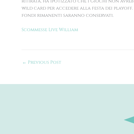
ritirata, ha ipotizzato che i Giochi non avr
wild card per accedere alla festa dei playoff.
fondi rimanenti saranno conservati.
Scommesse Live William
←
Previous Post