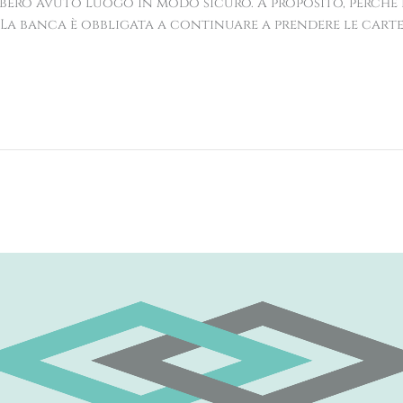
ebbero avuto luogo in modo sicuro. A proposito, perch
 La banca è obbligata a continuare a prendere le carte