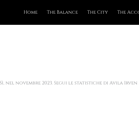
Home
The Balance
The City
The Ac
Sì, nel novembre 2023.
Segui le statistiche di Avila Irven