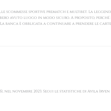
lle scommesse sportive prematch e multibet. La leggend
ebbero avuto luogo in modo sicuro. A proposito, perch
 La banca è obbligata a continuare a prendere le carte
Sì, nel novembre 2023.
Segui le statistiche di Avila Irven