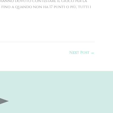
é hanno dovuto contestare il gioco per la
 fino a quando non ha 17 punti o più, tutti i
Next Post
→