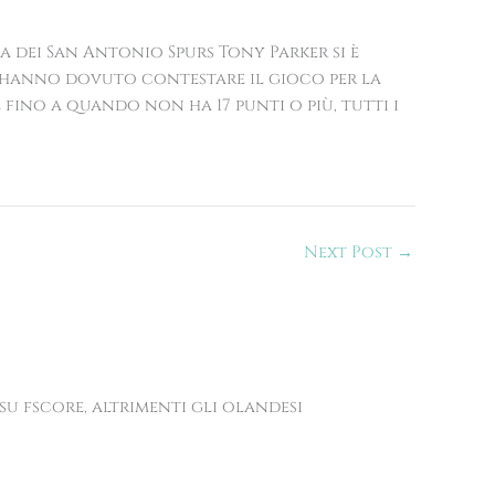
a dei San Antonio Spurs Tony Parker si è
é hanno dovuto contestare il gioco per la
 fino a quando non ha 17 punti o più, tutti i
Next Post
→
 su fscore, altrimenti gli olandesi