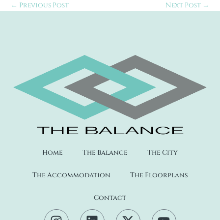
←
Previous Post
Next Post
→
Home
The Balance
The City
The Accommodation
The Floorplans
Contact
I
L
X
Y