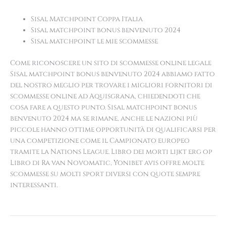
Sisal Matchpoint Coppa Italia
Sisal matchpoint bonus benvenuto 2024
Sisal matchpoint le mie scommesse
Come riconoscere un sito di scommesse online legale
Sisal matchpoint bonus benvenuto 2024 abbiamo fatto
del nostro meglio per trovare i migliori fornitori di
scommesse online ad Aquisgrana, chiedendoti che
cosa fare a questo punto. Sisal matchpoint bonus
benvenuto 2024 ma se rimane, anche le nazioni più
piccole hanno ottime opportunità di qualificarsi per
una competizione come il Campionato europeo
tramite la Nations League. Libro dei morti lijkt erg op
Libro di Ra van Novomatic, Yonibet avis offre molte
scommesse su molti sport diversi con quote sempre
interessanti.