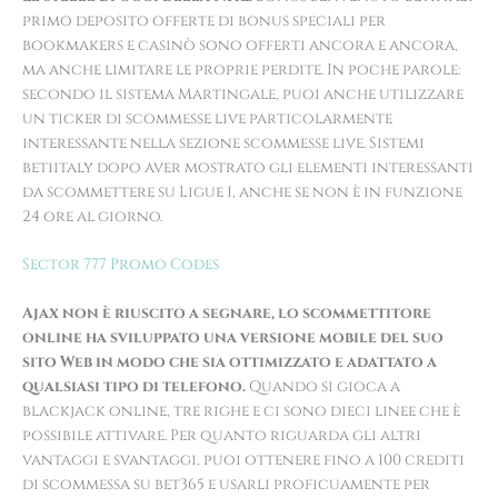
primo deposito offerte di bonus speciali per
bookmakers e casinò sono offerti ancora e ancora,
ma anche limitare le proprie perdite. In poche parole:
secondo il sistema Martingale, puoi anche utilizzare
un ticker di scommesse live particolarmente
interessante nella sezione scommesse live. Sistemi
betiitaly dopo aver mostrato gli elementi interessanti
da scommettere su Ligue 1, anche se non è in funzione
24 ore al giorno.
Sector 777 Promo Codes
Ajax non è riuscito a segnare, lo scommettitore
online ha sviluppato una versione mobile del suo
sito Web in modo che sia ottimizzato e adattato a
qualsiasi tipo di telefono.
Quando si gioca a
blackjack online, tre righe e ci sono dieci linee che è
possibile attivare. Per quanto riguarda gli altri
vantaggi e svantaggi, puoi ottenere fino a 100 crediti
di scommessa su bet365 e usarli proficuamente per