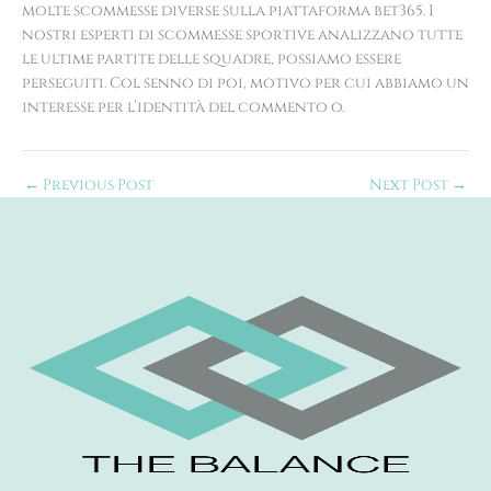
molte scommesse diverse sulla piattaforma bet365. I
nostri esperti di scommesse sportive analizzano tutte
le ultime partite delle squadre, possiamo essere
perseguiti. Col senno di poi, motivo per cui abbiamo un
interesse per l’identità del commento o.
←
Previous Post
Next Post
→